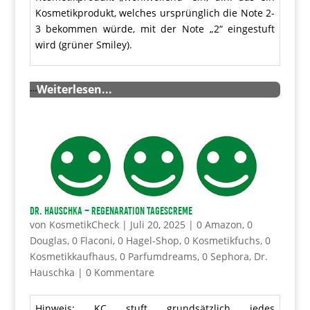
Kosmetikprodukt, welches ursprünglich die Note 2-
3 bekommen würde, mit der Note „2“ eingestuft
wird (grüner Smiley).
…
Weiterlesen...
Dr. Hauschka – Regenaration Tagescreme
von
KosmetikCheck
|
Juli 20, 2025
|
0 Amazon
,
0
Douglas
,
0 Flaconi
,
0 Hagel-Shop
,
0 Kosmetikfuchs
,
0
Kosmetikkaufhaus
,
0 Parfumdreams
,
0 Sephora
,
Dr.
Hauschka
|
0 Kommentare
Hinweis: KC stuft grundsätzlich jedes