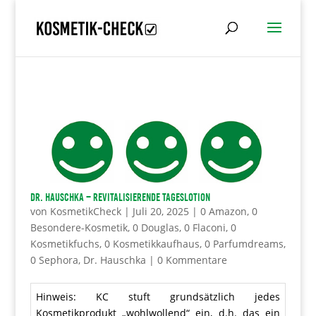
Dr. Hauschka – Revitalisierende Tageslotion
von
KosmetikCheck
|
Juli 20, 2025
|
0 Amazon
,
0
Besondere-Kosmetik
,
0 Douglas
,
0 Flaconi
,
0
Kosmetikfuchs
,
0 Kosmetikkaufhaus
,
0 Parfumdreams
,
0 Sephora
,
Dr. Hauschka
|
0 Kommentare
Hinweis: KC stuft grundsätzlich jedes
Kosmetikprodukt „wohlwollend“ ein, d.h. das ein