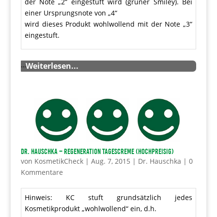
der Note „2“ eingestuft wird (grüner Smiley). Bei
einer Ursprungsnote von „4“
wird dieses Produkt wohlwollend mit der Note „3“
eingestuft.
…
Weiterlesen...
Dr. Hauschka – Regeneration Tagescreme (hochpreisig)
von
KosmetikCheck
|
Aug. 7, 2015
|
Dr. Hauschka
|
0
Kommentare
Hinweis: KC stuft grundsätzlich jedes
Kosmetikprodukt „wohlwollend“ ein, d.h.