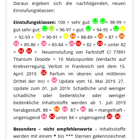
Daraus ergeben sich die nachfolgenden, neuen
Einstufungsklassen:
Einstufungsklassen:
100 = sehr gut:
= 98-99 =
gut-sehr-gut:
= 96-97 = gut:
= 94-95 =
= 92-93 =
= 90-91 =
= 88-89 =
= 87 =
= 85-86 =
= 83-84 =
= 82 =
= unter 82
=
= Neueinstufung von Farbstoff CI 77891
Titanium Dioxide = 10 Maluspunkte (Verdacht auf
Krebserregung, Verbot in Frankreich seit dem 15.
April 2019.
Parfum im oberen und mittleren
Drittel der Inci =
Update vom 16. Mai 2019. 27.
Update zum 01. Juli 2019: Schädliche und weniger
schädliche oder bedenkliche oder weniger
bedenkliche Inhaltsstoffe werden ab 1. Juli 2019
herabgestuft. 88 =
87 =
86 = mangelhaft –
ungenügend
unter 84 = ungenügend
.
Besondere – nicht empfehlenwerte
– Inhaltsstoffe
werden mit einem
*
bis *** Sternen gekennzeichnet