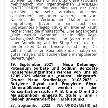
„schwer“ zu recherchieren, da diese Produkte
mehrheitlich von irgendwelchen „HÄNDLER-
PLATTFORMEN“, die wie Pilze aus der Erde
sprießen und sehr attraktiv aussehen
(verblenden), angeboten werden; sehr zum
Nachteil der Verbraucher! Daher unsere
Empfehlung: Bevor Ihr ein Euch ein
unbekanntes Pflegeprodukt im Internet kauft,
recherchiert die Inhaltsstoffe. Eine angebotene
„Geld zurück Garantie“ ist in der Regel
wirkungslos! Zielführend sind (auch nur bei
einer Anmeldung auf der Shop-Seite) u.a. die
persönlichen Daten. Unsere Feststellung: Die
„alten“ etablierten Kosmetik-Shop’s haben ein
gutes Image und brauchen keine manipulierten
Bewertungen.
19. September 2021 – Neue Datenlage:
Potassium Sorbate und Sodium Benzoate
(Konservierungsmittel) werden von uns ab
17.09.2021 wieder als „neutral“ eingestuft.
Grund: Neue Studienlage. 01.08.2022 –
Butylene Glycol und Propylene Glycol
(Mineralölbasierend) werden in den
Konzentrationsstufen A, B, C und D mit 2-5
Maluspunkten eingestuft. Stufe E und F
bleiben unverändert bei 1 Maluspunkt.
27. September 2023 – NATURKOSMETIK ist