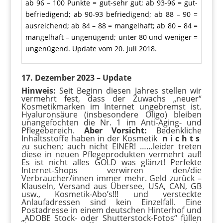
ab 96 – 100 Punkte = gut-sehr gut; ab 93-96 = gut-
befriedigend; ab 90-93 befriedigend; ab 88 – 90 =
ausreichend; ab 84 – 88 = mangelhaft; ab 80 – 84 =
mangelhaft – ungenügend; unter 80 und weniger =
ungenügend. Update vom 20. Juli 2018.
17. Dezember 2023 – Update
Hinweis:
Seit Beginn diesen Jahres stellen wir
vermehrt fest, dass der Zuwachs „neuer“
Kosmetikmarken im Internet ungebremst ist.
Hyaluronsäure (insbesondere Oligo) bleiben
unangefochten die Nr. 1 im Anti-Aging- und
Pflegebereich.
Aber Vorsicht:
Bedenkliche
Inhaltsstoffe haben in der Kosmetik
n i c h t s
zu suchen; auch nicht EINER! ……leider treten
diese in neuen Pflegeprodukten vermehrt auf!
Es ist nicht alles GOLD was glänzt! Perfekte
Internet-Shops verwirren den/die
Verbraucher/innen immer mehr. Geld zurück –
Klauseln, Versand aus Übersee, USA, CAN, GB
usw., Kosmetik-Abo’s!!! und versteckte
Anlaufadressen sind kein Einzelfall. Eine
Postadresse in einem deutschen Hinterhof und
„ADOBE Stock- oder Shutterstock-Fotos“ füllen