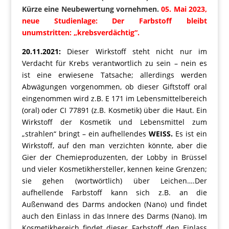
Kürze eine Neubewertung vornehmen.
05. Mai 2023,
neue Studienlage: Der Farbstoff bleibt
unumstritten: „krebsverdächtig“.
20.11.2021:
Dieser Wirkstoff steht nicht nur im
Verdacht für Krebs verantwortlich zu sein – nein es
ist eine erwiesene Tatsache; allerdings werden
Abwägungen vorgenommen, ob dieser Giftstoff oral
eingenommen wird z.B. E 171 im Lebensmittelbereich
(oral) oder CI 77891 (z.B. Kosmetik) über die Haut. Ein
Wirkstoff der Kosmetik und Lebensmittel zum
„strahlen“ bringt – ein aufhellendes
WEISS.
Es ist ein
Wirkstoff, auf den man verzichten könnte, aber die
Gier der Chemieproduzenten, der Lobby in Brüssel
und vieler Kosmetikhersteller, kennen keine Grenzen;
sie gehen (wortwörtlich) über Leichen….Der
aufhellende Farbstoff kann sich z.B. an die
Außenwand des Darms andocken (Nano) und findet
auch den Einlass in das Innere des Darms (Nano). Im
Kosmetikbereich findet dieser Farbstoff den Einlass