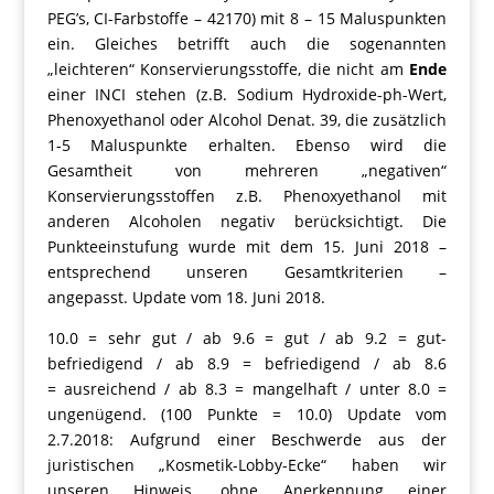
PEG’s, CI-Farbstoffe – 42170) mit 8 – 15 Maluspunkten
ein. Gleiches betrifft auch die sogenannten
„leichteren“ Konservierungsstoffe, die nicht am
Ende
einer INCI stehen (z.B. Sodium Hydroxide-ph-Wert,
Phenoxyethanol oder Alcohol Denat. 39, die zusätzlich
1-5 Maluspunkte erhalten. Ebenso wird die
Gesamtheit von mehreren „negativen“
Konservierungsstoffen z.B. Phenoxyethanol mit
anderen Alcoholen negativ berücksichtigt. Die
Punkteeinstufung wurde mit dem 15. Juni 2018 –
entsprechend unseren Gesamtkriterien –
angepasst. Update vom 18. Juni 2018.
10.0 = sehr gut / ab 9.6 = gut / ab 9.2 = gut-
befriedigend / ab 8.9 = befriedigend / ab 8.6
= ausreichend / ab 8.3 = mangelhaft / unter 8.0 =
ungenügend. (100 Punkte = 10.0) Update vom
2.7.2018: Aufgrund einer Beschwerde aus der
juristischen „Kosmetik-Lobby-Ecke“ haben wir
unseren Hinweis, ohne Anerkennung einer