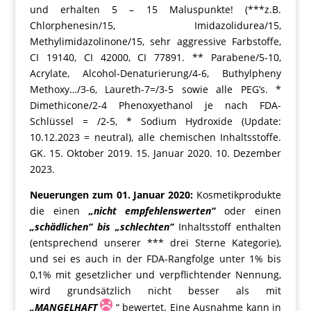
und erhalten 5 – 15 Maluspunkte! (***z.B.
Chlorphenesin/15, Imidazolidurea/15,
Methylimidazolinone/15, sehr aggressive Farbstoffe,
CI 19140, CI 42000, CI 77891. ** Parabene/5-10,
Acrylate, Alcohol-Denaturierung/4-6, Buthylpheny
Methoxy…/3-6, Laureth-7=/3-5 sowie alle PEG’s. *
Dimethicone/2-4 Phenoxyethanol je nach FDA-
Schlüssel = /2-5, * Sodium Hydroxide (Update:
10.12.2023 = neutral), alle chemischen Inhaltsstoffe.
GK. 15. Oktober 2019. 15. Januar 2020. 10. Dezember
2023.
Neuerungen zum 01. Januar 2020:
Kosmetikprodukte
die einen
„nicht empfehlenswerten“
oder einen
„schädlichen“ bis „schlechten“
Inhaltsstoff enthalten
(entsprechend unserer *** drei Sterne Kategorie),
und sei es auch in der FDA-Rangfolge unter 1% bis
0,1% mit gesetzlicher und verpflichtender Nennung,
wird grundsätzlich nicht besser als mit
„MANGELHAFT
“ bewertet. Eine Ausnahme kann in