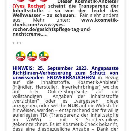
Dieser Kosmetik-Anbieter
(Yves Rocher)
scheint die Transparenz der
Inhaltsstoffe – so wie der Teufel das
Weihwasser – zu scheuen.
Fair sieht anders
aus! Mehr unter:
www.kosmetik-
check.com/www.yves-
rocher.de/gesichtspflege-tag-und-
nachtcreme…..
+ + +
HINWEIS: 25. September 2023. Angepasste
Richtlinien-Verbesserung zum Schutz von
unwissenden ENDVERBRAUCHERN
in Bezug
auf die Inhaltsstoffe. Kosmetik-Anbieter
(Händler, Hersteller, Inverkehrbringer) welche
auf Ihrer Online-Shop-Seite auf die
vollständigen Angaben der Inhaltsstoffe
„verzichten“ oder es „vergessen“ diese
anzugeben, oder welche
NUR
auf die Wirkstoffe
hinweisen, werden – entsprechend der freiwillig
auferlegten TDI (Transparenz der Inhaltsstoffe
im WWW) – mit 3 Sondersmileys
gekennzeichnet. Es ist Kosmetik-Check bekannt,
dass eine diesbezügliche Angabe – Dank der