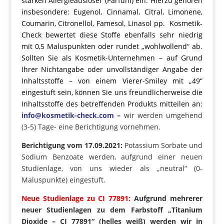
starken Allergieauslöser (Parfum) ein. Hierzu gehören
insbesondere: Eugenol, Cinnamal, Citral, Limonene,
Coumarin, Citronellol, Famesol, Linasol pp. Kosmetik-
Check bewertet diese Stoffe ebenfalls sehr niedrig
mit 0,5 Maluspunkten oder rundet „wohlwollend“ ab.
Sollten Sie als Kosmetik-Unternehmen – auf Grund
Ihrer Nichtangabe oder unvollständiger Angabe der
Inhaltsstoffe – von einem Vierer-Smiley mit „49“
eingestuft sein, können Sie uns freundlicherweise die
Inhaltsstoffe des betreffenden Produkts mitteilen an:
info@kosmetik-check.com –
wir werden umgehend
(3-5) Tage- eine Berichtigung vornehmen.
Berichtigung vom 17.09.2021:
Potassium Sorbate und
Sodium Benzoate werden, aufgrund einer neuen
Studienlage, von uns wieder als „neutral“ (0-
Maluspunkte) eingestuft.
Neue Studienlage zu CI 77891:
Aufgrund mehrerer
neuer Studienlagen zu dem Farbstoff „Titanium
Dioxide – CI 77891“ (helles weiß) werden wir in