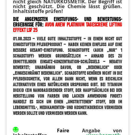
nicht gleich NATURKOSMETIK. Der Begriff ist
nicht geschützt. Die Chemie lässt grüßen.
Inhaltsstoffe prüfen!
Die angepassten Einstufungs- und Bewertungs-
Ergebnisse für:
AVON Anew Platinium Tagescreme Lifting
Effekt LSF 25
01.08.2023
– Viele gute Inhaltsstoffe – in einem nicht gut
eingestuften Pflegeprodukt – haben keine
n Einfluss auf eine
bessere Gesamt-Einstufung. Schadstoffe (auch „nur“ 1
Schadstoff) werden grundsätzlich – anhand des zu
ermittelnden Einsatz-Konzentration-Schlüssels – negativ
bewertet; unabhängig davon, ob „bedenklich“ oder
„eingeschränkt bedenklich“. Schadstoffe gehören nicht in die
Pflegekosmetik, vor allem dann nicht, wenn es reichlich
Alternativen eines natürlichen Ursprungs gibt. Bei Titanium
Dioxid (ein nanobasierender Stoff, der hauptsächlich bei der
Herstellung von Farben und Lacken Anwendung findet)
handelt es sich um einen „umstrittenen“ Stoff, der im
Lebensmittel-, Medikamenten- und Kosmetikbereich vermieden
werden sollte und vermieden werden kann.
Faire
Angabe von