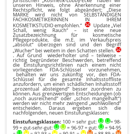
juristischen „Kosmetik-Lobby-Ecke“ haben wir
unseren Hinweis, ohne Anerkennung einer
Rechtspflicht, wie folgt abgeändert: „Diese
MARKE wird nicht von SELBSTÄNDIGEN
FACHKOSMETIKERINNEN IN IHREM
KOSMETIKSTUDIO empfohlen.“
Update „Viel
Schall, wenig Rauch“ – ist eine neue
Zusatzbezeichnung für kosmetische
Pflegeprodukte, die m.E. im Verkaufspreis
„absolut“ überzogen sind und den Begriff
„Wucher“ bei weitem in den Schatten stellen.
. Auf Grund wiederholter und – teilweise –
richtig begründeter Beschwerden, betreffend
die Einstufungsrichtlinien nach einem nicht
vorliegenden FDA-Schlüssel vorzunehmen,
behalten wir uns zukünftig vor, den FDA-
Schlüssel für die gesamte Inhaltsstoffliste
anzufordern, um einen schädlichen Inhaltsstoff
„prozentual absteigend“ besser zuordnen zu
können. Aus grenzwertigen Entscheidungen (ob
„noch ausreichend“ oder „schon mangelhaft“)
werden wir nicht mehr zwingend „wohlwollend“
entscheiden. Daraus ergeben sich die
nachfolgenden, neuen Einstufungsklassen:
Einstufungsklassen:
100 = sehr gut:
= 98-
99 = gut-sehr-gut:
= 96-97 = gut:
= 94-95
=
= 92-93 =
= 90-91 =
= 88-89 =