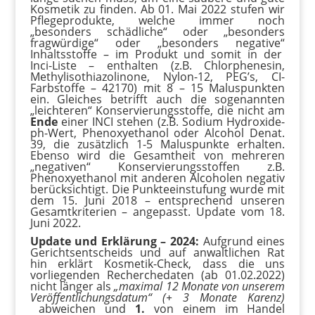
Kosmetik zu finden. Ab 01. Mai 2022 stufen wir
Pflegeprodukte, welche immer noch
„besonders schädliche“ oder „besonders
fragwürdige“ oder „besonders negative“
Inhaltsstoffe – im Produkt und somit in der
Inci-Liste – enthalten (z.B. Chlorphenesin,
Methylisothiazolinone, Nylon-12, PEG’s, CI-
Farbstoffe – 42170) mit 8 – 15 Maluspunkten
ein. Gleiches betrifft auch die sogenannten
„leichteren“ Konservierungsstoffe, die nicht am
Ende
einer INCI stehen (z.B. Sodium Hydroxide-
ph-Wert, Phenoxyethanol oder Alcohol Denat.
39, die zusätzlich 1-5 Maluspunkte erhalten.
Ebenso wird die Gesamtheit von mehreren
„negativen“ Konservierungsstoffen z.B.
Phenoxyethanol mit anderen Alcoholen negativ
berücksichtigt. Die Punkteeinstufung wurde mit
dem 15. Juni 2018 – entsprechend unseren
Gesamtkriterien – angepasst. Update vom 18.
Juni 2022.
Update und Erklärung – 2024:
Aufgrund eines
Gerichtsentscheids und auf anwaltlichen Rat
hin erklärt Kosmetik-Check, dass die uns
vorliegenden Recherchedaten (ab 01.02.2022)
nicht länger als
„maximal 12 Monate von unserem
Veröffentlichungsdatum“ (+ 3 Monate Karenz)
abweichen und
1.
von einem im Handel