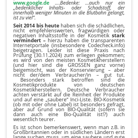
www.google.de
….
Bedenke: …auch nur ein
„bedenklicher Inhalts- oder Schadstoff, der
innerhalb weniger Minuten in die Blutbahn gelangt,
ist zu viel“.
Seit 2014 bis heute
haben sich die schädlichen,
nicht empfehlenswerten, fragwürdigen oder
negativen Inhaltsstoffe in der Kosmetik
stark
vermindert –
hierzu haben die transparenten
Internetportale (insbesondere Codecheck.info)
beigetragen. Leider ist diese Praxis nach
Prüfung (30.11.2024) zum erliegen gekommen;
es wird von den meisten Kosmetikherstellern
(und hier sind die GROSSEN ganz vorne)
beigemischt, was der Konservierung – aber
nicht der/dem Verbraucher/in – gut tut.
Besonders stark betroffen sind die
Kosmetikprodukte von deutschen
Kosmetikherstellern. Deutsche Verbraucher
achten verstärkt auf die Reinheit der Produkte
und auf eine „saubere“ Inci-Liste. BIO-Kosmetik
(ob mit oder ohne Label) ist besonders gefragt,
aber auf Grund von BIO-Qualität (sofern sie
dann auch eine Bio-Qualität ist!?) auch
wesentlich teurer.
Es ist schon bemerkenswert, wenn man z.B. in
Großbritannien oder in südlichen Ländern erst
lange suchen muss, um eine saubere und gute