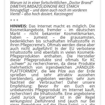
Warum ist in einer fortschrittlichen „Doctor Brand“
DIMETHYLIMIDAZOLIDINONE RICE STARCH
hinzugefügt – und dann auch noch im vorderen
Viertel – also hoch dosiert. Karzinogen!
+ + +
HINWEIS:
Das Internet macht es möglich. Die
Kosmetikangebote, fremder – im deutschen
Markt – nicht bekannter Kosmetikmarken,
haben – zumeist – die grausamsten,
bedenklichen bis schadhaften Inhaltsstoffe in
ihren Pflegecreme’s. Oftmals werden diese aber
auch nicht aufgeführt! In der EU verbotene
Inhaltsstoffe sind ebenfalls in vielen Kosmetik-
Pflegeprodukten enthalten. Die Hersteller
dieser Pflegeprodukte sind oftmals für KC
„schwer“ zu recherchieren, da diese Produkte
mehrheitlich von irgendwelchen „HÄNDLER-
PLATTFORMEN“, die wie Pilze aus der Erde
sprießen und sehr attraktiv aussehen
(verblenden), angeboten werden; sehr zum
Nachteil der Verbraucher! Daher unsere
Empfehlung: Bevor Ihr ein Euch ein
unbekanntes Pflegeprodukt im Internet kauft,
recherchiert die Inhaltsstoffe. Eine angebotene
„Geld zurück Garantie“ ist in der Regel
wirkungslos! Zielführend sind (auch nur bei
einer Anmeldung auf der Shop-Seite) u.a. die