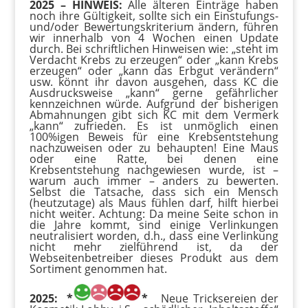
2025 – HINWEIS:
Alle älteren Einträge haben
noch ihre Gültigkeit, sollte sich ein Einstufungs-
und/oder Bewertungskriterium ändern, führen
wir innerhalb von 4 Wochen einen Update
durch. Bei schriftlichen Hinweisen wie: „steht im
Verdacht Krebs zu erzeugen“ oder „kann Krebs
erzeugen“ oder „kann das Erbgut verändern“
usw. könnt ihr davon ausgehen, dass KC die
Ausdrucksweise „kann“ gerne gefährlicher
kennzeichnen würde. Aufgrund der bisherigen
Abmahnungen gibt sich KC mit dem Vermerk
„kann“ zufrieden. Es ist unmöglich einen
100%igen Beweis für eine Krebsentstehung
nachzuweisen oder zu behaupten! Eine Maus
oder eine Ratte, bei denen eine
Krebsentstehung nachgewiesen wurde, ist –
warum auch immer – anders zu bewerten.
Selbst die Tatsache, dass sich ein Mensch
(heutzutage) als Maus fühlen darf, hilft hierbei
nicht weiter. Achtung: Da meine Seite schon in
die Jahre kommt, sind einige Verlinkungen
neutralisiert worden, d.h., dass eine Verlinkung
nicht mehr zielführend ist, da der
Webseitenbetreiber dieses Produkt aus dem
Sortiment genommen hat.
2025: *
*
Neue Tricksereien der