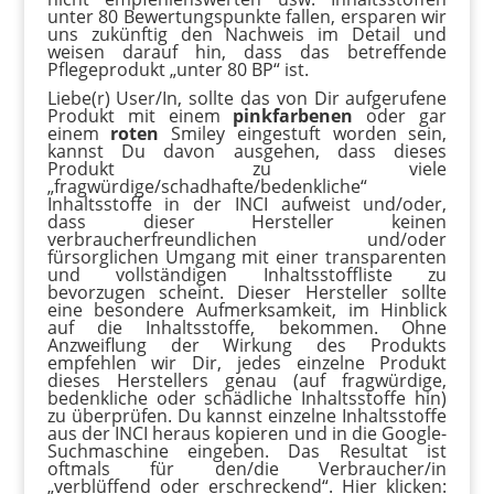
unter 80 Bewertungspunkte fallen, ersparen wir
uns zukünftig den Nachweis im Detail und
weisen darauf hin, dass das betreffende
Pflegeprodukt „unter 80 BP“ ist.
Liebe(r) User/In, sollte das von Dir aufgerufene
Produkt mit einem
pinkfarbenen
oder gar
einem
roten
Smiley eingestuft worden sein,
kannst Du davon ausgehen, dass dieses
Produkt zu viele
„fragwürdige/schadhafte/bedenkliche“
Inhaltsstoffe in der INCI aufweist und/oder,
dass dieser Hersteller keinen
verbraucherfreundlichen und/oder
fürsorglichen Umgang mit einer transparenten
und vollständigen Inhaltsstoffliste zu
bevorzugen scheint. Dieser Hersteller sollte
eine besondere Aufmerksamkeit, im Hinblick
auf die Inhaltsstoffe, bekommen. Ohne
Anzweiflung der Wirkung des Produkts
empfehlen wir Dir, jedes einzelne Produkt
dieses Herstellers genau (auf fragwürdige,
bedenkliche oder schädliche Inhaltsstoffe hin)
zu überprüfen. Du kannst einzelne Inhaltsstoffe
aus der INCI heraus kopieren und in die Google-
Suchmaschine eingeben. Das Resultat ist
oftmals für den/die Verbraucher/in
„verblüffend oder erschreckend“. Hier klicken: