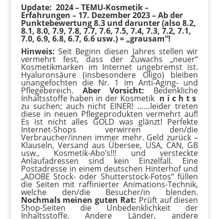
Update: 2024 – TEMU-Kosmetik –
Erfahrungen – 17. Dezember 2023 – Ab der
Punktebewertung 8.3 und darunter (also 8.2,
8.1, 8.0, 7.9, 7.8, 7.7, 7.6, 7.5, 7.4, 7.3, 7.2, 7.1,
7.0, 6.9, 6.8, 6.7, 6.6 usw.) = „grausam“!
Hinweis:
Seit Beginn diesen Jahres stellen wir
vermehrt fest, dass der Zuwachs „neuer“
Kosmetikmarken im Internet ungebremst ist.
Hyaluronsäure (insbesondere Oligo) bleiben
unangefochten die Nr. 1 im Anti-Aging- und
Pflegebereich.
Aber Vorsicht:
Bedenkliche
Inhaltsstoffe haben in der Kosmetik
n i c h t s
zu suchen; auch nicht EINER! ……leider treten
diese in neuen Pflegeprodukten vermehrt auf!
Es ist nicht alles GOLD was glänzt! Perfekte
Internet-Shops verwirren den/die
Verbraucher/innen immer mehr. Geld zurück –
Klauseln, Versand aus Übersee, USA, CAN, GB
usw., Kosmetik-Abo’s!!! und versteckte
Anlaufadressen sind kein Einzelfall. Eine
Postadresse in einem deutschen Hinterhof und
„ADOBE Stock- oder Shutterstock-Fotos“ füllen
die Seiten mit raffinierter Animations-Technik,
welche den/die Besucher/in blenden.
Nochmals meinen guten Rat:
Prüft auf diesen
Shop-Seiten die Unbedenklichkeit der
Inhaltsstoffe. Andere Länder, andere