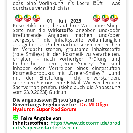
dass eine Verlinkung in’s Leere läuft – was
durchaus verständlich ist!
01. Juli 2025
Kosmetikfirmen, die auf ihrer Web- oder Shop-
Seite nur die
Wirkstoffe
angeben und/oder
irreführende Angaben machen und/oder
„vergessen“ die Inhaltsstoffe vollumfänglich
anzugeben und/oder nach unseren Recherchen
im Verdacht stehen, grausame Inhaltsstoffe
(rote Smileys) in der Kosmetik zu verarbeiten,
erhalten – nach vorheriger Prüfung und
Recherche – den „Dreier-Smiley“. Sie sind
Inhaber oder Vertreiber eines eingestuften
Kosmetikprodukts mit „Dreier-Smiley“? …und
mit der Einstufung nicht einverstanden,
schreiben Sie uns eine E-Mail. Wir werden den
Sachverhalt prüfen. (siehe auch die Anpassung
vom 23.9.2023!) Gudrun.
Die angepassten Einstufungs- und
Bewertungs-Ergebnisse für:
Dr. MI Oligo
Hyaluron Super Red Serum
F
aire Angabe von
Inhaltsstoffen:
https://www.doctormi.de/prod
ucts/super-red-retinol-serum