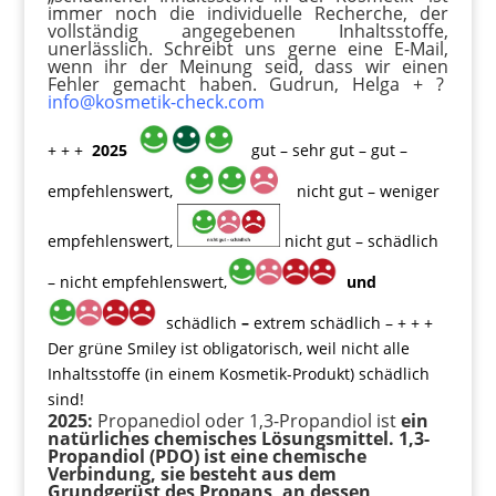
immer noch die individuelle Recherche, der
vollständig angegebenen Inhaltsstoffe,
unerlässlich. Schreibt uns gerne eine E-Mail,
wenn ihr der Meinung seid, dass wir einen
Fehler gemacht haben. Gudrun, Helga + ?
info@kosmetik-check.com
+ + +
2025
gut – sehr gut – gut –
empfehlenswert,
nicht gut – weniger
empfehlenswert,
nicht gut – schädlich
– nicht empfehlenswert,
und
schädlich
–
extrem schädlich – + + +
Der grüne Smiley ist obligatorisch, weil nicht alle
Inhaltsstoffe (in einem Kosmetik-Produkt) schädlich
sind!
2025:
Propanediol oder 1,3-Propandiol ist
ein
natürliches chemisches Lösungsmittel. 1,3-
Propandiol (PDO) ist eine chemische
Verbindung, sie besteht aus dem
Grundgerüst des Propans, an dessen