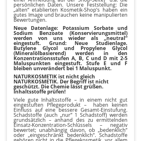
persönlichen Daten. Unsere Feststellung: Die
„alten“ etablierten Kosmetik-Shop’s haben ein
gutes Image und brauchen keine manipulierten
Bewertungen.
Neue Datenlage: Potassium Sorbate und
Sodium Benzoate (Konservierungsmittel)
werden von uns wieder als „neutral“
eingestuft. Grund: Neue Studienlage.
Butylene Glycol und Propylene Glycol
(Mineralölbasierend) werden in den
Konzentrationsstufen A, B, C und D mit 2-5
Maluspunkten eingestuft. Stufe E und F
bleiben unverändert bei 1 Maluspunkt.
NATURKOSMETIK ist nicht gleich
NATURKOSMETIK. Der Begriff ist nicht
geschützt. Die Chemie lässt grüßen.
Inhaltsstoffe prüfen!
Viele gute Inhaltsstoffe – in einem nicht gut
eingestuften Pflegeprodukt – haben keinen
Einfluss auf eine bessere Gesamt-Einstufung.
Schadstoffe (auch „nur“ 1 Schadstoff) werden
grundsätzlich – anhand des zu ermittelnden
Einsatz-Konzentration-Schlüssels – negativ
bewertet; unabhängig davon, ob „bedenklich“
oder „eingeschränkt bedenklich“. Schadstoffe
gehören nicht in die Pflegekosmetik, vor allem