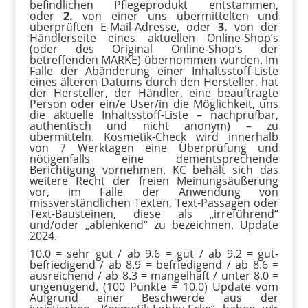
befindlichen Pflegeprodukt entstammen,
oder
2.
von einer uns übermittelten und
überprüften E-Mail-Adresse, oder
3.
von der
Händlerseite eines aktuellen Online-Shop’s
(oder des Original Online-Shop’s der
betreffenden MARKE) übernommen wurden. Im
Falle der Abänderung einer Inhaltsstoff-Liste
eines älteren Datums durch den Hersteller, hat
der Hersteller, der Händler, eine beauftragte
Person oder ein/e User/in die Möglichkeit, uns
die aktuelle Inhaltsstoff-Liste – nachprüfbar,
authentisch und nicht anonym) – zu
übermitteln. Kosmetik-Check wird innerhalb
von 7 Werktagen eine Überprüfung und
nötigenfalls eine dementsprechende
Berichtigung vornehmen. KC behält sich das
weitere Recht der freien Meinungsäußerung
vor, im Falle der Anwendung von
missverständlichen Texten, Text-Passagen oder
Text-Bausteinen, diese als „irreführend“
und/oder „ablenkend“ zu bezeichnen. Update
2024.
10.0 = sehr gut / ab 9.6 = gut / ab 9.2 = gut-
befriedigend / ab 8.9 = befriedigend / ab 8.6 =
ausreichend / ab 8.3 = mangelhaft / unter 8.0 =
ungenügend. (100 Punkte = 10.0) Update vom
Aufgrund einer Beschwerde aus der