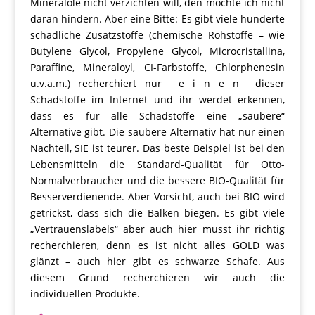
Mineralöle nicht verzichten will, den möchte ich nicht
daran hindern. Aber eine Bitte: Es gibt viele hunderte
schädliche Zusatzstoffe (chemische Rohstoffe – wie
Butylene Glycol, Propylene Glycol, Microcristallina,
Paraffine, Mineraloyl, CI-Farbstoffe, Chlorphenesin
u.v.a.m.) recherchiert nur e i n e n dieser
Schadstoffe im Internet und ihr werdet erkennen,
dass es für alle Schadstoffe eine „saubere“
Alternative gibt. Die saubere Alternativ hat nur einen
Nachteil, SIE ist teurer. Das beste Beispiel ist bei den
Lebensmitteln die Standard-Qualität für Otto-
Normalverbraucher und die bessere BIO-Qualität für
Besserverdienende. Aber Vorsicht, auch bei BIO wird
getrickst, dass sich die Balken biegen. Es gibt viele
„Vertrauenslabels“ aber auch hier müsst ihr richtig
recherchieren, denn es ist nicht alles GOLD was
glänzt – auch hier gibt es schwarze Schafe. Aus
diesem Grund recherchieren wir auch die
individuellen Produkte.