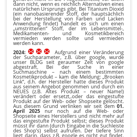
dann nicht, wenn es reichlich Alternativen eines
natürlichen Ursprungs gibt. Bei Titanium Dioxid
(ein nanobasierender Stoff, der hauptsächlich
bei der Herstellung von Farben und Lacken
Anwendung findet) handelt es sich um einen
„umstrittenen“ Stoff, der im Lebensmittel-,
Medikamenten- und Kosmetikbereich
vermieden werden sollte und vermieden
werden kann.
2024:
Aufgrund einer Veränderung
der Suchparameter, z.B. über google, wurde
unser BLOG seit geraumer Zeit von google
abgestraft. Bei der Suche in einer
Suchmaschine – nach einem bestimmten
Kosmetikprodukt – kam die Meldung: „Brooken
Link“, d.h. der Hersteller hatte dieses Produkt
aus seinem Angebot genommen und durch ein
NEUES (z.B. Altes Produkt – neuer Name!)
verändert oder ersetzt,.oder das eingestufte
Produkt auf der Web- oder Shopseite gelöscht.
Aus diesem Grund verlinken wir seit dem
01.
April 2025
nur noch auf die Web- oder
Shopseite eines Herstellers und nicht mehr auf
das eingestufte Produkt selbst; dieses Produkt
müsst ihr dann (durch Eingabe in die Suchleiste
des Shop’s) selbst aufrufen. Der tiefere Sinn
liegt darin, dass z.B. google es nicht gut findet,