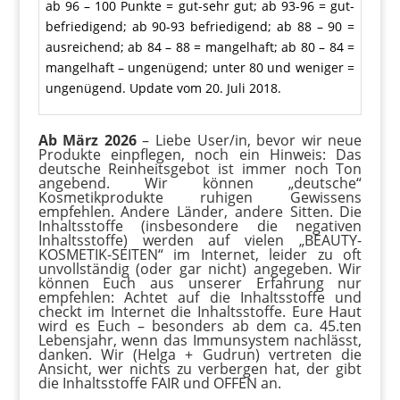
ab 96 – 100 Punkte = gut-sehr gut; ab 93-96 = gut-
befriedigend; ab 90-93 befriedigend; ab 88 – 90 =
ausreichend; ab 84 – 88 = mangelhaft; ab 80 – 84 =
mangelhaft – ungenügend; unter 80 und weniger =
ungenügend. Update vom 20. Juli 2018.
Ab März 2026
– Liebe User/in, bevor wir neue
Produkte einpflegen, noch ein Hinweis: Das
deutsche Reinheitsgebot ist immer noch Ton
angebend. Wir können „deutsche“
Kosmetikprodukte ruhigen Gewissens
empfehlen. Andere Länder, andere Sitten. Die
Inhaltsstoffe (insbesondere die negativen
Inhaltsstoffe) werden auf vielen „BEAUTY-
KOSMETIK-SEITEN“ im Internet, leider zu oft
unvollständig (oder gar nicht) angegeben. Wir
können Euch aus unserer Erfahrung nur
empfehlen: Achtet auf die Inhaltsstoffe und
checkt im Internet die Inhaltsstoffe. Eure Haut
wird es Euch – besonders ab dem ca. 45.ten
Lebensjahr, wenn das Immunsystem nachlässt,
danken. Wir (Helga + Gudrun) vertreten die
Ansicht, wer nichts zu verbergen hat, der gibt
die Inhaltsstoffe FAIR und OFFEN an.