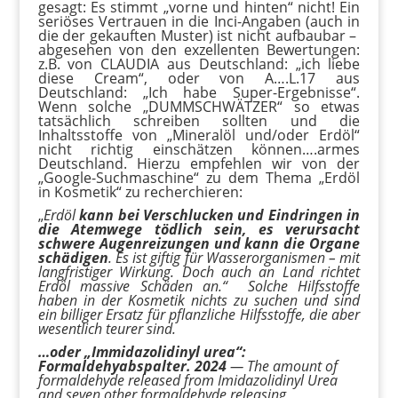
gesagt: Es stimmt „vorne und hinten“ nicht! Ein
seriöses Vertrauen in die Inci-Angaben (auch in
die der gekauften Muster) ist nicht aufbaubar –
abgesehen von den exzellenten Bewertungen:
z.B. von CLAUDIA aus Deutschland: „ich liebe
diese Cream“, oder von A….L.17 aus
Deutschland: „Ich habe Super-Ergebnisse“.
Wenn solche „DUMMSCHWÄTZER“ so etwas
tatsächlich schreiben sollten und die
Inhaltsstoffe von „Mineralöl und/oder Erdöl“
nicht richtig einschätzen können….armes
Deutschland. Hierzu empfehlen wir von der
„Google-Suchmaschine“ zu dem Thema „Erdöl
in Kosmetik“ zu recherchieren:
„
Erdöl
kann bei Verschlucken und Eindringen in
die Atemwege tödlich sein, es verursacht
schwere Augenreizungen und kann die Organe
schädigen
. Es ist giftig für Wasserorganismen – mit
langfristiger Wirkung. Doch auch an Land richtet
Erdöl massive Schäden an.“ Solche Hilfsstoffe
haben in der Kosmetik nichts zu suchen und sind
ein billiger Ersatz für pflanzliche Hilfsstoffe, die aber
wesentlich teurer sind.
…oder „Immidazolidinyl urea“:
Formaldehyabspalter. 2024
—
The amount of
formaldehyde released from Imidazolidinyl Urea
and seven other formaldehyde releasing