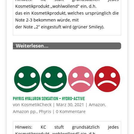
Kosmetikprodukt „wohlwollend“ ein, d.h.
das ein Kosmetikprodukt, welches ursprünglich die
Note 2-3 bekommen würde, mit
der Note „2“ eingestuft wird (grüner Smiley).
…
Weiterlesen...
Phyris Hyaluron Sensation – Hydro-Active
von
KosmetikCheck
|
März 30, 2021
|
Amazon
,
Amazon pp.
,
Phyris
|
0 Kommentare
Hinweis: KC stuft grundsätzlich jedes
Kosmetikprodukt „wohlwollend“ ein, d.h.