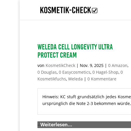
WELEDA Cell Longevity Ultra
Protect Cream
von
KosmetikCheck
|
Nov. 9, 2025
|
0 Amazon
,
0 Douglas
,
0 Easycosmetics
,
0 Hagel-Shop
,
0
Kosmetikfuchs
,
Weleda
|
0 Kommentare
Hinweis: KC stuft grundsätzlich jedes Kosme
ursprünglich die Note 2-3 bekommen würde, m
…
Weiterlesen...