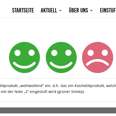
Startseite
Aktuell
Über Uns
Einstu
tikprodukt „wohlwollend“ ein, d.h. das ein Kosmetikprodukt, welc
it der Note „2“ eingestuft wird (grüner Smiley).