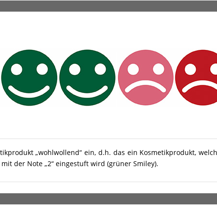
tikprodukt „wohlwollend“ ein, d.h. das ein Kosmetikprodukt, welc
it der Note „2“ eingestuft wird (grüner Smiley).