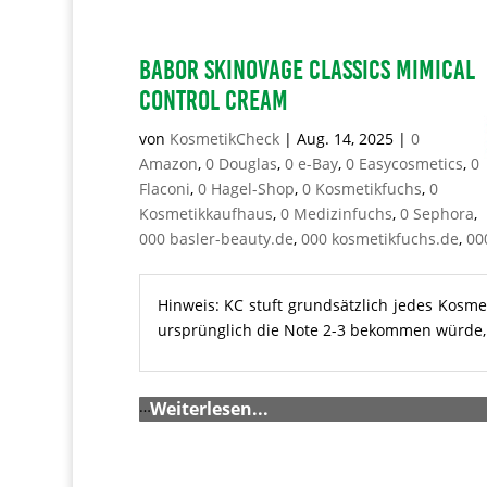
BABOR Skinovage Classics Mimical
Control Cream
von
KosmetikCheck
|
Aug. 14, 2025
|
0
Amazon
,
0 Douglas
,
0 e-Bay
,
0 Easycosmetics
,
0
Flaconi
,
0 Hagel-Shop
,
0 Kosmetikfuchs
,
0
Kosmetikkaufhaus
,
0 Medizinfuchs
,
0 Sephora
,
000 basler-beauty.de
,
000 kosmetikfuchs.de
,
00
Hinweis: KC stuft grundsätzlich jedes Kosme
ursprünglich die Note 2-3 bekommen würde, m
…
Weiterlesen...