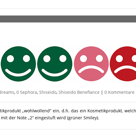
dreams
,
0 Sephora
,
Shiseido
,
Shiseido Benefiance
|
0 Kommentare
tikprodukt „wohlwollend“ ein, d.h. das ein Kosmetikprodukt, welc
it der Note „2“ eingestuft wird (grüner Smiley).