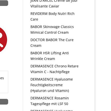
JEAN D'ARCEL Creme de Jour
Vitalisante Caviar
REVIDERM Body Nutri Rich
Care
BABOR Skinovage Classics
Mimical Control Cream
DOCTOR BABOR The Cure
Cream
BABOR HSR Lifting Anti
Wrinkle Cream
DERMASENCE Chrono Retare
Vitamin C - Nachtpflege
hes
DERMASENCE Hyalusome
Feuchtigkeitscreme
(Hyaluron und Vitamin)
DERMASENCE Rosamin
Tagespflege mit LSF 50