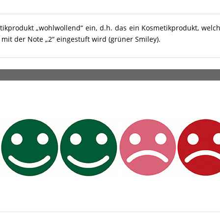
tikprodukt „wohlwollend“ ein, d.h. das ein Kosmetikprodukt, welc
it der Note „2“ eingestuft wird (grüner Smiley).