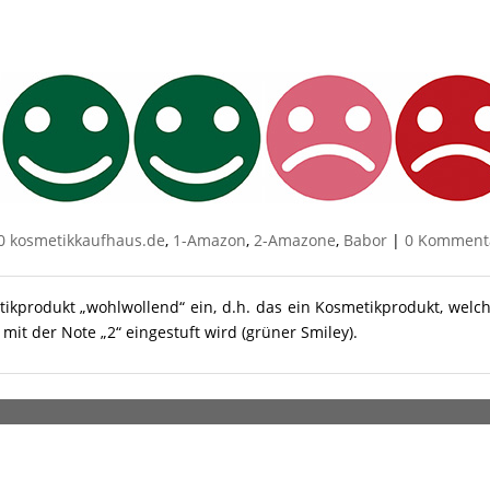
0 kosmetikkaufhaus.de
,
1-Amazon
,
2-Amazone
,
Babor
|
0 Komment
tikprodukt „wohlwollend“ ein, d.h. das ein Kosmetikprodukt, welc
it der Note „2“ eingestuft wird (grüner Smiley).