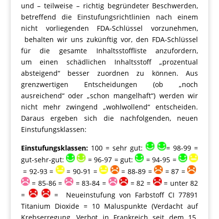
und – teilweise – richtig begründeter Beschwerden,
betreffend die Einstufungsrichtlinien nach einem
nicht vorliegenden FDA-Schlüssel vorzunehmen,
behalten wir uns zukünftig vor, den FDA-Schlüssel
für die gesamte Inhaltsstoffliste anzufordern,
um einen schädlichen Inhaltsstoff „prozentual
absteigend“ besser zuordnen zu können. Aus
grenzwertigen Entscheidungen (ob „noch
ausreichend“ oder „schon mangelhaft“) werden wir
nicht mehr zwingend „wohlwollend“ entscheiden.
Daraus ergeben sich die nachfolgenden, neuen
Einstufungsklassen:
Einstufungsklassen:
100 = sehr gut:
= 98-99 =
gut-sehr-gut:
= 96-97 = gut:
= 94-95 =
= 92-93 =
= 90-91 =
= 88-89 =
= 87 =
= 85-86 =
= 83-84 =
= 82 =
= unter 82
=
= Neueinstufung von Farbstoff CI 77891
Titanium Dioxide = 10 Maluspunkte (Verdacht auf
Krebserregung, Verbot in Frankreich seit dem 15.