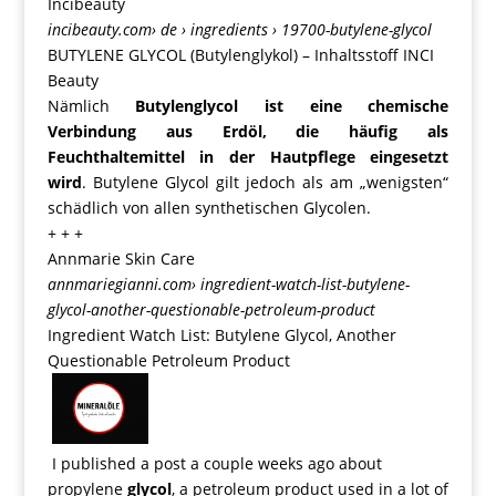
Incibeauty
incibeauty.com
› de › ingredients › 19700-butylene-glycol
BUTYLENE GLYCOL (Butylenglykol) – Inhaltsstoff INCI
Beauty
Nämlich
Butylenglycol ist eine chemische
Verbindung aus Erdöl, die häufig als
Feuchthaltemittel in der Hautpflege eingesetzt
wird
. Butylene Glycol gilt jedoch als am „wenigsten“
schädlich von allen synthetischen Glycolen.
+ + +
Annmarie Skin Care
annmariegianni.com
› ingredient-watch-list-butylene-
glycol-another-questionable-petroleum-product
Ingredient Watch List: Butylene Glycol, Another
Questionable Petroleum Product
I published a post a couple weeks ago about
propylene
glycol
, a petroleum product used in a lot of