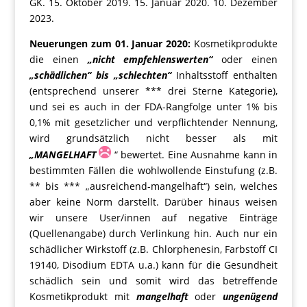
GK. 15. Oktober 2019. 15. Januar 2020. 10. Dezember
2023.
Neuerungen zum 01. Januar 2020:
Kosmetikprodukte
die einen
„nicht empfehlenswerten“
oder einen
„schädlichen“ bis „schlechten“
Inhaltsstoff enthalten
(entsprechend unserer *** drei Sterne Kategorie),
und sei es auch in der FDA-Rangfolge unter 1% bis
0,1% mit gesetzlicher und verpflichtender Nennung,
wird grundsätzlich nicht besser als mit
„MANGELHAFT
“ bewertet. Eine Ausnahme kann in
bestimmten Fällen die wohlwollende Einstufung (z.B.
** bis *** „ausreichend-mangelhaft“) sein, welches
aber keine Norm darstellt. Darüber hinaus weisen
wir unsere User/innen auf negative Einträge
(Quellenangabe) durch Verlinkung hin. Auch nur ein
schädlicher Wirkstoff (z.B. Chlorphenesin, Farbstoff CI
19140, Disodium EDTA u.a.) kann für die Gesundheit
schädlich sein und somit wird das betreffende
Kosmetikprodukt mit
mangelhaft
oder
ungenügend