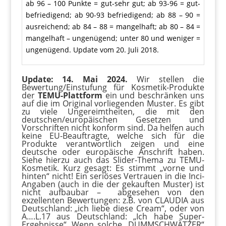
ab 96 – 100 Punkte = gut-sehr gut; ab 93-96 = gut-
befriedigend; ab 90-93 befriedigend; ab 88 – 90 =
ausreichend; ab 84 – 88 = mangelhaft; ab 80 – 84 =
mangelhaft – ungenügend; unter 80 und weniger =
ungenügend. Update vom 20. Juli 2018.
Update: 14. Mai 2024.
Wir stellen die
Bewertung/Einstufung für Kosmetik-Produkte
der
TEMU-Plattform
ein und beschränken uns
auf die im Original vorliegenden Muster. Es gibt
zu viele Ungereimtheiten, die mit den
deutschen/europäischen Gesetzen und
Vorschriften nicht konform sind. Da helfen auch
keine EU-Beauftragte, welche sich für die
Produkte verantwortlich zeigen und eine
deutsche oder europäische Anschrift haben.
Siehe hierzu auch das Slider-Thema zu TEMU-
Kosmetik. Kurz gesagt: Es stimmt „vorne und
hinten“ nicht! Ein seriöses Vertrauen in die Inci-
Angaben (auch in die der gekauften Muster) ist
nicht aufbaubar – abgesehen von den
exzellenten Bewertungen: z.B. von CLAUDIA aus
Deutschland: „ich liebe diese Cream“, oder von
A….L.17 aus Deutschland: „Ich habe Super-
Ergebnisse“. Wenn solche „DUMMSCHWÄTZER“