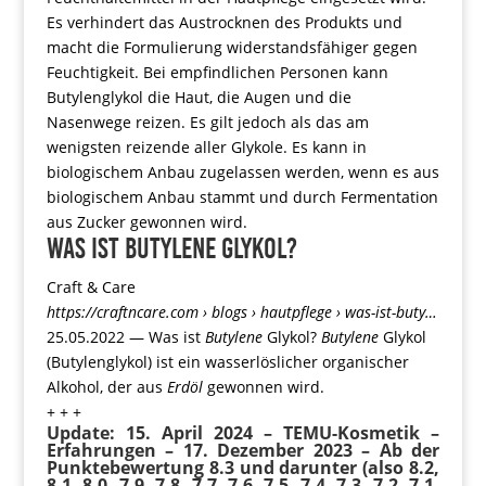
Es verhindert das Austrocknen des Produkts und
macht die Formulierung widerstandsfähiger gegen
Feuchtigkeit. Bei empfindlichen Personen kann
Butylenglykol die Haut, die Augen und die
Nasenwege reizen. Es gilt jedoch als das am
wenigsten reizende aller Glykole. Es kann in
biologischem Anbau zugelassen werden, wenn es aus
biologischem Anbau stammt und durch Fermentation
aus Zucker gewonnen wird.
Was ist Butylene Glykol?
Craft & Care
https://craftncare.com
› blogs › hautpflege › was-ist-buty…
25.05.2022 —
Was ist
Butylene
Glykol?
Butylene
Glykol
(Butylenglykol) ist ein wasserlöslicher organischer
Alkohol, der aus
Erdöl
gewonnen wird.
+ + +
Update: 15. April 2024 – TEMU-Kosmetik –
Erfahrungen – 17. Dezember 2023 – Ab der
Punktebewertung 8.3 und darunter (also 8.2,
8.1, 8.0, 7.9, 7.8, 7.7, 7.6, 7.5, 7.4, 7.3, 7.2, 7.1,