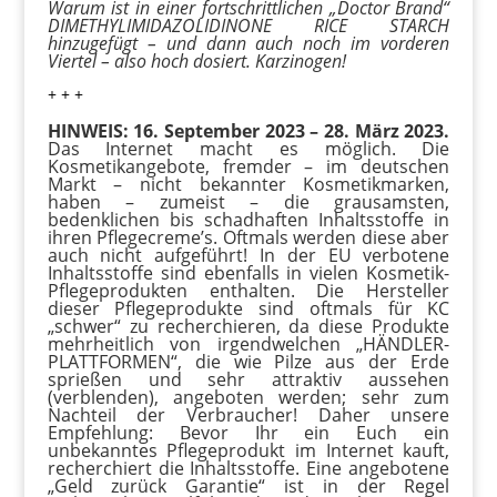
Warum ist in einer fortschrittlichen „Doctor Brand“
DIMETHYLIMIDAZOLIDINONE RICE STARCH
hinzugefügt – und dann auch noch im vorderen
Viertel – also hoch dosiert. Karzinogen!
+ + +
HINWEIS: 16. September 2023 – 28. März 2023.
Das Internet macht es möglich. Die
Kosmetikangebote, fremder – im deutschen
Markt – nicht bekannter Kosmetikmarken,
haben – zumeist – die grausamsten,
bedenklichen bis schadhaften Inhaltsstoffe in
ihren Pflegecreme’s. Oftmals werden diese aber
auch nicht aufgeführt! In der EU verbotene
Inhaltsstoffe sind ebenfalls in vielen Kosmetik-
Pflegeprodukten enthalten. Die Hersteller
dieser Pflegeprodukte sind oftmals für KC
„schwer“ zu recherchieren, da diese Produkte
mehrheitlich von irgendwelchen „HÄNDLER-
PLATTFORMEN“, die wie Pilze aus der Erde
sprießen und sehr attraktiv aussehen
(verblenden), angeboten werden; sehr zum
Nachteil der Verbraucher! Daher unsere
Empfehlung: Bevor Ihr ein Euch ein
unbekanntes Pflegeprodukt im Internet kauft,
recherchiert die Inhaltsstoffe. Eine angebotene
„Geld zurück Garantie“ ist in der Regel