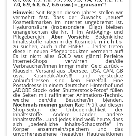
7.0, 6.9, 6.8, 6.7, 6.6 usw.) = „grausam“!
Hinweis:
Seit Beginn diesen Jahres stellen wir
vermehrt fest, dass der Zuwachs „neuer“
Kosmetikmarken im Internet ungebremst ist.
Hyaluronsäure (insbesondere Oligo) bleiben
unangefochten die Nr. 1 im Anti-Aging- und
Pflegebereich.
Aber Vorsicht:
Bedenkliche
Inhaltsstoffe haben in der Kosmetik
n i c h t s
zu suchen; auch nicht EINER! ……leider treten
diese in neuen Pflegeprodukten vermehrt auf!
Es ist nicht alles GOLD was glänzt! Perfekte
Internet-Shops verwirren den/die
Verbraucher/innen immer mehr. Geld zurück –
Klauseln, Versand aus Übersee, USA, CAN, GB
usw., Kosmetik-Abo’s!!! und versteckte
Anlaufadressen sind kein Einzelfall. Eine
Postadresse in einem deutschen Hinterhof und
„ADOBE Stock- oder Shutterstock-Fotos“ füllen
die Seiten mit raffinierter Animations-Technik,
welche den/die Besucher/in blenden.
Nochmals meinen guten Rat:
Prüft auf diesen
Shop-Seiten die Unbedenklichkeit der
Inhaltsstoffe. Andere Länder, andere
Inhaltsstoffe ….und jedes Kind weiß heute, dass
sich „bedenkliche Inhalts-Schadstoffe“ im
Körper ansammeln/speichern und das
unvorhergesehene (negative) Hautreaktionen