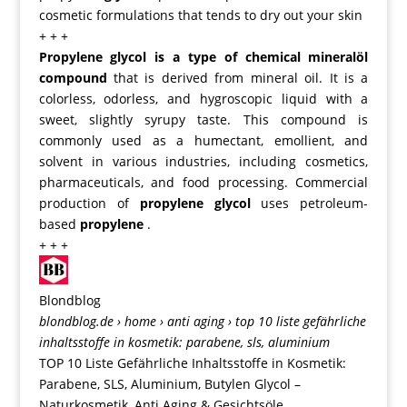
cosmetic formulations that tends to dry out your skin
+ + +
Propylene glycol is
a type of chemical mineralöl
compound
that is derived from mineral oil
. It is a
colorless, odorless, and hygroscopic liquid with a
sweet, slightly syrupy taste. This compound is
commonly used as a humectant, emollient, and
solvent in various industries, including cosmetics,
pharmaceuticals, and food processing. Commercial
production of
propylene
glycol
uses petroleum-
based
propylene
.
+ + +
Blondblog
blondblog.de
› home › anti aging › top 10 liste gefährliche
inhaltsstoffe in kosmetik: parabene, sls, aluminium
TOP 10 Liste Gefährliche Inhaltsstoffe in Kosmetik:
Parabene, SLS, Aluminium, Butylen Glycol –
Naturkosmetik, Anti Aging & Gesichtsöle