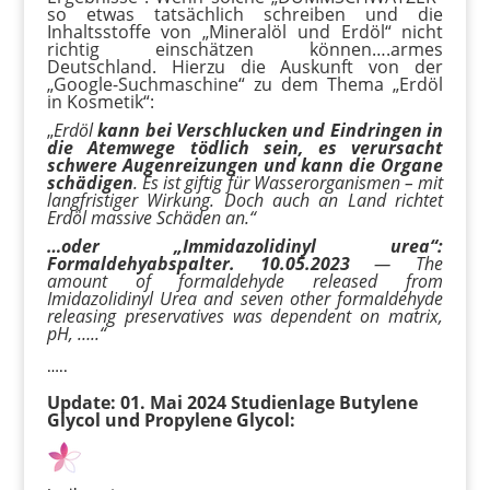
so etwas tatsächlich schreiben und die
Inhaltsstoffe von „Mineralöl und Erdöl“ nicht
richtig einschätzen können….armes
Deutschland. Hierzu die Auskunft von der
„Google-Suchmaschine“ zu dem Thema „Erdöl
in Kosmetik“:
„
Erdöl
kann bei Verschlucken und Eindringen in
die Atemwege tödlich sein, es verursacht
schwere Augenreizungen und kann die Organe
schädigen
. Es ist giftig für Wasserorganismen – mit
langfristiger Wirkung. Doch auch an Land richtet
Erdöl massive Schäden an.“
…oder „Immidazolidinyl urea“:
Formaldehyabspalter.
10.05.2023
—
The
amount of formaldehyde released from
Imidazolidinyl Urea and seven other formaldehyde
releasing preservatives was dependent on matrix,
pH, …..“
…..
Update: 01. Mai 2024 Studienlage Butylene
Glycol und Propylene Glycol: