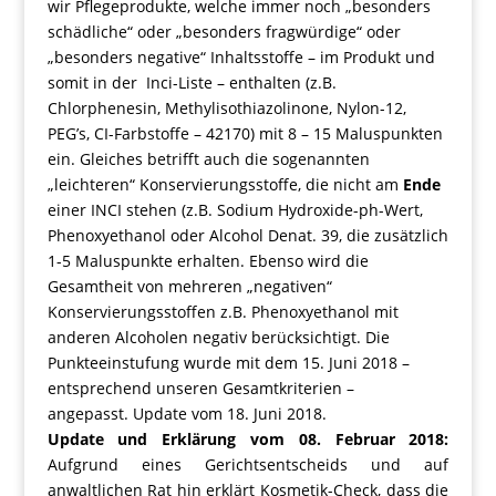
wir Pflegeprodukte, welche immer noch „besonders
schädliche“ oder „besonders fragwürdige“ oder
„besonders negative“ Inhaltsstoffe – im Produkt und
somit in der Inci-Liste – enthalten (z.B.
Chlorphenesin, Methylisothiazolinone, Nylon-12,
PEG’s, CI-Farbstoffe – 42170) mit 8 – 15 Maluspunkten
ein. Gleiches betrifft auch die sogenannten
„leichteren“ Konservierungsstoffe, die nicht am
Ende
einer INCI stehen (z.B. Sodium Hydroxide-ph-Wert,
Phenoxyethanol oder Alcohol Denat. 39, die zusätzlich
1-5 Maluspunkte erhalten. Ebenso wird die
Gesamtheit von mehreren „negativen“
Konservierungsstoffen z.B. Phenoxyethanol mit
anderen Alcoholen negativ berücksichtigt. Die
Punkteeinstufung wurde mit dem 15. Juni 2018 –
entsprechend unseren Gesamtkriterien –
angepasst. Update vom 18. Juni 2018.
Update und Erklärung vom 08. Februar 2018:
Aufgrund eines Gerichtsentscheids und auf
anwaltlichen Rat hin erklärt Kosmetik-Check, dass die