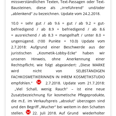
missverständlichen Texten, Text-Passagen oder Text-
Bausteinen, diese als „irreführend“ und/oder
„ablenkend“ zu bezeichnen. Update vom 24.2.2018.
10.0 = sehr gut / ab 9.6 = gut / ab 9.2 = gut-
befriedigend / ab 8.9 = befriedigend / ab 8.6
= ausreichend / ab 8.3 = mangelhaft / unter 8.0 =
ungenügend. (100 Punkte = 10.0) Update vom
2.7.2018: Aufgrund einer Beschwerde aus der
juristischen „Kosmetik-Lobby-Ecke“ haben wir
unseren Hinweis, ohne Anerkennung einer
Rechtspflicht, wie folgt abgeändert: „Diese MARKE
wird nicht von SELBSTÄNDIGEN
FACHKOSMETIKERINNEN IN IHREM KOSMETIKSTUDIO
empfohlen.“
2.7.2018. Update vom 21.7.2018:
„Viel Schall, wenig Rauch“ – ist eine neue
Zusatzbezeichnung für kosmetische Pflegeprodukte,
die m.E. im Verkaufspreis „absolut“ überzogen sind
und den Begriff „Wucher“ bei weitem in den Schatten
stellen.
22. Juli 2018. Auf Grund wiederholter