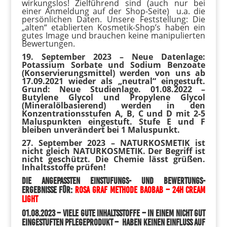
wirkungslos! Zielführend sind (auch nur bei
einer Anmeldung auf der Shop-Seite) u.a. die
persönlichen Daten. Unsere Feststellung: Die
„alten“ etablierten Kosmetik-Shop’s haben ein
gutes Image und brauchen keine manipulierten
Bewertungen.
19. September 2023 – Neue Datenlage:
Potassium Sorbate und Sodium Benzoate
(Konservierungsmittel) werden von uns ab
17.09.2021 wieder als „neutral“ eingestuft.
Grund: Neue Studienlage. 01.08.2022 –
Butylene Glycol und Propylene Glycol
(Mineralölbasierend) werden in den
Konzentrationsstufen A, B, C und D mit 2-5
Maluspunkten eingestuft. Stufe E und F
bleiben unverändert bei 1 Maluspunkt.
27. September 2023 – NATURKOSMETIK ist
nicht gleich NATURKOSMETIK. Der Begriff ist
nicht geschützt. Die Chemie lässt grüßen.
Inhaltsstoffe prüfen!
Die angepassten Einstufungs- und Bewertungs-
Ergebnisse für:
Rosa Graf Methode Baobab – 24h Cream
light
01.08.2023
– Viele gute Inhaltsstoffe – in einem nicht gut
eingestuften Pflegeprodukt – haben keine
n Einfluss auf