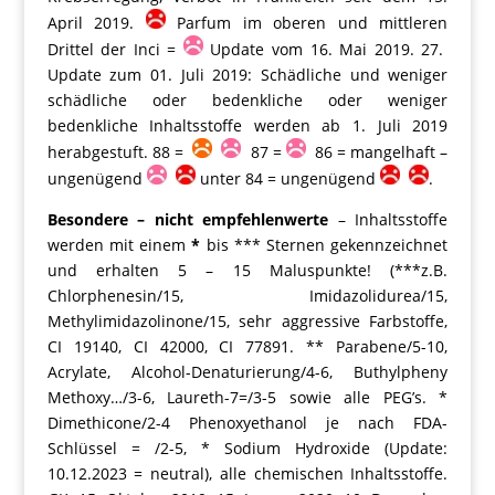
April 2019.
Parfum im oberen und mittleren
Drittel der Inci =
Update vom 16. Mai 2019. 27.
Update zum 01. Juli 2019: Schädliche und weniger
schädliche oder bedenkliche oder weniger
bedenkliche Inhaltsstoffe werden ab 1. Juli 2019
herabgestuft. 88 =
87 =
86 = mangelhaft –
ungenügend
unter 84 = ungenügend
.
Besondere – nicht empfehlenwerte
– Inhaltsstoffe
werden mit einem
*
bis *** Sternen gekennzeichnet
und erhalten 5 – 15 Maluspunkte! (***z.B.
Chlorphenesin/15, Imidazolidurea/15,
Methylimidazolinone/15, sehr aggressive Farbstoffe,
CI 19140, CI 42000, CI 77891. ** Parabene/5-10,
Acrylate, Alcohol-Denaturierung/4-6, Buthylpheny
Methoxy…/3-6, Laureth-7=/3-5 sowie alle PEG’s. *
Dimethicone/2-4 Phenoxyethanol je nach FDA-
Schlüssel = /2-5, * Sodium Hydroxide (Update:
10.12.2023 = neutral), alle chemischen Inhaltsstoffe.