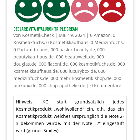
DECLARE Vita Hyaluron Triple Cream
von
KosmetikCheck
|
Mai 19, 2024
|
0 Amazon
,
0
Kosmetikfuchs
,
0 Kosmetikkaufhaus
,
0 Medizinfuchs
,
0 Parfumdreams
,
000 basler-beauty.de
,
000
beautykaufhaus.de
,
000 beautywelt.de
,
000
douglas.de
,
000 flaconi.de
,
000 kosmetikfuchs.de
,
000
kosmetikkaufhaus.de
,
000 luxurybox.de
,
000
medizinfuchs.de
,
000 mehr-kosmeetik-shop.de
,
000
pinkbox.de
,
000 shop-apotheke.de
|
0 Kommentare
Hinweis: KC stuft grundsätzlich jedes
Kosmetikprodukt „wohlwollend“ ein, d.h. das ein
Kosmetikprodukt, welches ursprünglich die Note 2-
3 bekommen würde, mit der Note „2“ eingestuft
wird (grüner Smiley).