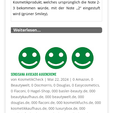
Kosmetikprodukt, welches ursprünglich die Note 2-
3 bekommen würde, mit der Note „2“ eingestuft
wird (grüner Smiley).
…
Weiterlesen...
SENSISANA Avocado Augencreme
von
KosmetikCheck
|
Mai 22, 2024
|
0 Amazon
,
0
Beautywelt
,
0 Docmorris
,
0 Douglas
,
0 Easycosmetics
,
0 Flaconi
,
0 Hagel-Shop
,
000 basler-beauty.de
,
000
beautykaufhaus.de
,
000 beautywelt.de
,
000
douglas.de
,
000 flaconi.de
,
000 kosmetikfuchs.de
,
000
kosmetikkaufhaus.de
,
000 luxurybox.de
,
000