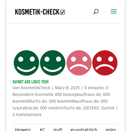
GUINOT Age Logic Yeux
von
KosmetikCheck
|
März 8, 2025
|
0 Amazon
,
0
Besondere-Kosmetik
,
000 beautykaufhaus.de
,
000
kosmetikfuchs.de
,
000 kosmetikkaufhaus.de
,
000
luxurybox.de
,
000 medizinfuchs.de
,
GIESEKE
,
Guinot
|
0 Kommentare
Hinweis: KC stuft grundsätzlich jedes