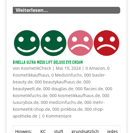
…
Weiterlesen...
BINELLA Ultra Meso Lift DeLuxe Eye Cream
von
KosmetikCheck
|
Mai 19, 2024
|
0 Amazon
,
0
Kosmetikkaufhaus
,
0 Medizinfuchs
,
000 basler-
beauty.de
,
000 beautykaufhaus.de
,
000
beautywelt.de
,
000 douglas.de
,
000 flaconi.de
,
000
kosmetikfuchs.de
,
000 kosmetikkaufhaus.de
,
000
luxurybox.de
,
000 medizinfuchs.de
,
000 mehr-
kosmeetik-shop.de
,
000 pinkbox.de
,
000 shop-
apotheke.de
|
0 Kommentare
Hinweis: KC stuft grundsätzlich jedes