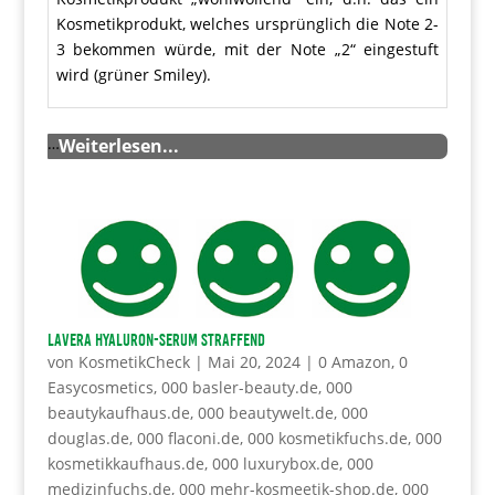
Kosmetikprodukt, welches ursprünglich die Note 2-
3 bekommen würde, mit der Note „2“ eingestuft
wird (grüner Smiley).
…
Weiterlesen...
LAVERA Hyaluron-Serum straffend
von
KosmetikCheck
|
Mai 20, 2024
|
0 Amazon
,
0
Easycosmetics
,
000 basler-beauty.de
,
000
beautykaufhaus.de
,
000 beautywelt.de
,
000
douglas.de
,
000 flaconi.de
,
000 kosmetikfuchs.de
,
000
kosmetikkaufhaus.de
,
000 luxurybox.de
,
000
medizinfuchs.de
,
000 mehr-kosmeetik-shop.de
,
000