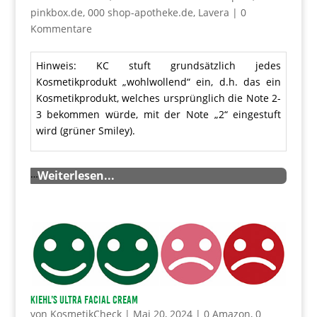
pinkbox.de
,
000 shop-apotheke.de
,
Lavera
|
0
Kommentare
Hinweis: KC stuft grundsätzlich jedes
Kosmetikprodukt „wohlwollend“ ein, d.h. das ein
Kosmetikprodukt, welches ursprünglich die Note 2-
3 bekommen würde, mit der Note „2“ eingestuft
wird (grüner Smiley).
…
Weiterlesen...
KIEHL’s Ultra facial Cream
von
KosmetikCheck
|
Mai 20, 2024
|
0 Amazon
,
0