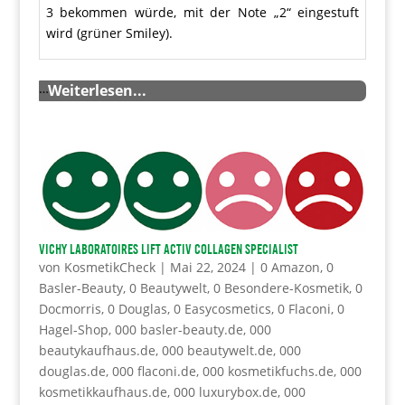
3 bekommen würde, mit der Note „2“ eingestuft
wird (grüner Smiley).
…
Weiterlesen...
VICHY Laboratoires Lift activ collagen Specialist
von
KosmetikCheck
|
Mai 22, 2024
|
0 Amazon
,
0
Basler-Beauty
,
0 Beautywelt
,
0 Besondere-Kosmetik
,
0
Docmorris
,
0 Douglas
,
0 Easycosmetics
,
0 Flaconi
,
0
Hagel-Shop
,
000 basler-beauty.de
,
000
beautykaufhaus.de
,
000 beautywelt.de
,
000
douglas.de
,
000 flaconi.de
,
000 kosmetikfuchs.de
,
000
kosmetikkaufhaus.de
,
000 luxurybox.de
,
000