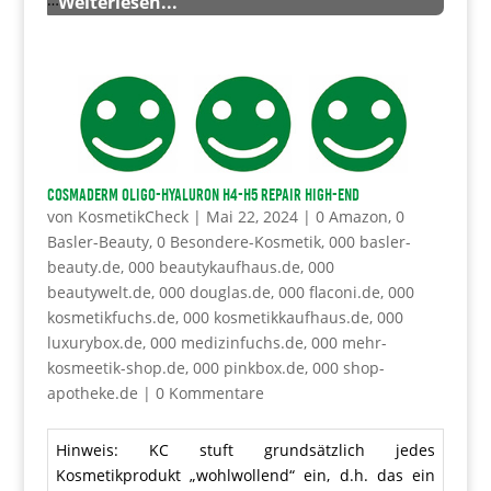
Weiterlesen...
COSMADERM OLIGO-Hyaluron H4-H5 Repair High-End
von
KosmetikCheck
|
Mai 22, 2024
|
0 Amazon
,
0
Basler-Beauty
,
0 Besondere-Kosmetik
,
000 basler-
beauty.de
,
000 beautykaufhaus.de
,
000
beautywelt.de
,
000 douglas.de
,
000 flaconi.de
,
000
kosmetikfuchs.de
,
000 kosmetikkaufhaus.de
,
000
luxurybox.de
,
000 medizinfuchs.de
,
000 mehr-
kosmeetik-shop.de
,
000 pinkbox.de
,
000 shop-
apotheke.de
|
0 Kommentare
Hinweis: KC stuft grundsätzlich jedes
Kosmetikprodukt „wohlwollend“ ein, d.h. das ein