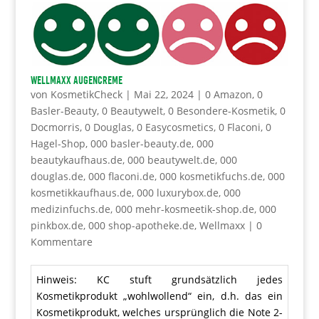
WELLMAXX Augencreme
von
KosmetikCheck
|
Mai 22, 2024
|
0 Amazon
,
0
Basler-Beauty
,
0 Beautywelt
,
0 Besondere-Kosmetik
,
0
Docmorris
,
0 Douglas
,
0 Easycosmetics
,
0 Flaconi
,
0
Hagel-Shop
,
000 basler-beauty.de
,
000
beautykaufhaus.de
,
000 beautywelt.de
,
000
douglas.de
,
000 flaconi.de
,
000 kosmetikfuchs.de
,
000
kosmetikkaufhaus.de
,
000 luxurybox.de
,
000
medizinfuchs.de
,
000 mehr-kosmeetik-shop.de
,
000
pinkbox.de
,
000 shop-apotheke.de
,
Wellmaxx
|
0
Kommentare
Hinweis: KC stuft grundsätzlich jedes
Kosmetikprodukt „wohlwollend“ ein, d.h. das ein
Kosmetikprodukt, welches ursprünglich die Note 2-