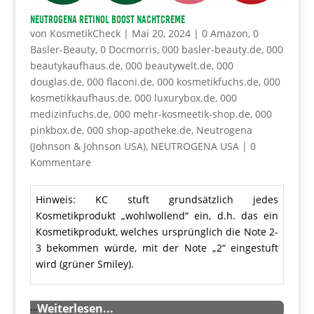
NEUTROGENA Retinol Boost Nachtcreme
von
KosmetikCheck
|
Mai 20, 2024
|
0 Amazon
,
0
Basler-Beauty
,
0 Docmorris
,
000 basler-beauty.de
,
000
beautykaufhaus.de
,
000 beautywelt.de
,
000
douglas.de
,
000 flaconi.de
,
000 kosmetikfuchs.de
,
000
kosmetikkaufhaus.de
,
000 luxurybox.de
,
000
medizinfuchs.de
,
000 mehr-kosmeetik-shop.de
,
000
pinkbox.de
,
000 shop-apotheke.de
,
Neutrogena
(Johnson & Johnson USA)
,
NEUTROGENA USA
|
0
Kommentare
Hinweis: KC stuft grundsätzlich jedes
Kosmetikprodukt „wohlwollend“ ein, d.h. das ein
Kosmetikprodukt, welches ursprünglich die Note 2-
3 bekommen würde, mit der Note „2“ eingestuft
wird (grüner Smiley).
…
Weiterlesen...