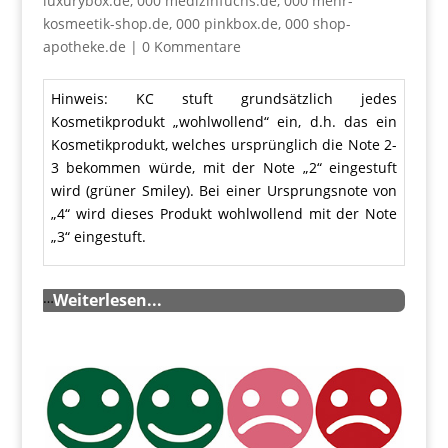
luxurybox.de
,
000 medizinfuchs.de
,
000 mehr-
kosmeetik-shop.de
,
000 pinkbox.de
,
000 shop-
apotheke.de
|
0 Kommentare
Hinweis: KC stuft grundsätzlich jedes
Kosmetikprodukt „wohlwollend“ ein, d.h. das ein
Kosmetikprodukt, welches ursprünglich die Note 2-
3 bekommen würde, mit der Note „2“ eingestuft
wird (grüner Smiley). Bei einer Ursprungsnote von
„4“ wird dieses Produkt wohlwollend mit der Note
„3“ eingestuft.
…
Weiterlesen...