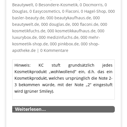
Beautywelt
,
0 Besondere-Kosmetik
,
0 Docmorris
,
0
Douglas
,
0 Easycosmetics
,
0 Flaconi
,
0 Hagel-Shop
,
000
basler-beauty.de
,
000 beautykaufhaus.de
,
000
beautywelt.de
,
000 douglas.de
,
000 flaconi.de
,
000
kosmetikfuchs.de
,
000 kosmetikkaufhaus.de
,
000
luxurybox.de
,
000 medizinfuchs.de
,
000 mehr-
kosmeetik-shop.de
,
000 pinkbox.de
,
000 shop-
apotheke.de
|
0 Kommentare
Hinweis: KC stuft grundsätzlich jedes
Kosmetikprodukt „wohlwollend“ ein, d.h. das ein
Kosmetikprodukt, welches ursprünglich die Note 2-
3 bekommen würde, mit der Note „2“ eingestuft
wird (grüner Smiley).
…
Weiterlesen...