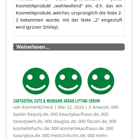
Kosmetikprodukt „wohlwollend“ ein, d.h. das ein
Kosmetikprodukt, welches ursprünglich die Note 2-
3 bekommen würde, mit der Note „2“ eingestuft
wird (grüner Smiley).
…
Weiterlesen...
ZARTGEFÜHL Cute & Mundame Argan Lifting-Serum
von
KosmetikCheck
|
Mai 22, 2024
|
0 Amazon
,
000
basler-beauty.de
,
000 beautykaufhaus.de
,
000
beautywelt.de
,
000 douglas.de
,
000 flaconi.de
,
000
kosmetikfuchs.de
,
000 kosmetikkaufhaus.de
,
000
luxurybox.de
,
000 medizinfuchs.de
,
000 mehr-