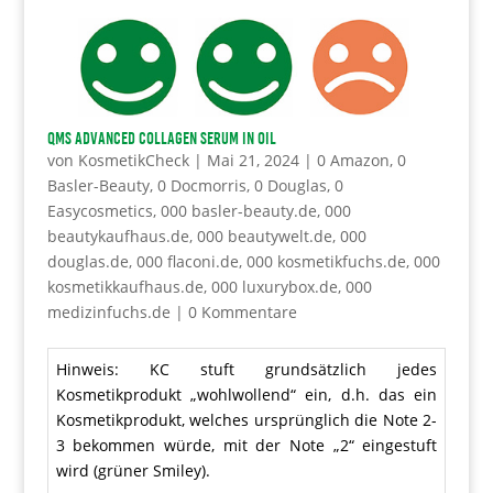
QMS Advanced Collagen Serum in Oil
von
KosmetikCheck
|
Mai 21, 2024
|
0 Amazon
,
0
Basler-Beauty
,
0 Docmorris
,
0 Douglas
,
0
Easycosmetics
,
000 basler-beauty.de
,
000
beautykaufhaus.de
,
000 beautywelt.de
,
000
douglas.de
,
000 flaconi.de
,
000 kosmetikfuchs.de
,
000
kosmetikkaufhaus.de
,
000 luxurybox.de
,
000
medizinfuchs.de
|
0 Kommentare
Hinweis: KC stuft grundsätzlich jedes
Kosmetikprodukt „wohlwollend“ ein, d.h. das ein
Kosmetikprodukt, welches ursprünglich die Note 2-
3 bekommen würde, mit der Note „2“ eingestuft
wird (grüner Smiley).