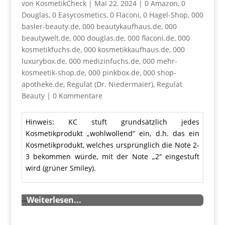
von
KosmetikCheck
|
Mai 22, 2024
|
0 Amazon
,
0
Douglas
,
0 Easycosmetics
,
0 Flaconi
,
0 Hagel-Shop
,
000
basler-beauty.de
,
000 beautykaufhaus.de
,
000
beautywelt.de
,
000 douglas.de
,
000 flaconi.de
,
000
kosmetikfuchs.de
,
000 kosmetikkaufhaus.de
,
000
luxurybox.de
,
000 medizinfuchs.de
,
000 mehr-
kosmeetik-shop.de
,
000 pinkbox.de
,
000 shop-
apotheke.de
,
Regulat (Dr. Niedermaier)
,
Regulat
Beauty
|
0 Kommentare
Hinweis: KC stuft grundsätzlich jedes
Kosmetikprodukt „wohlwollend“ ein, d.h. das ein
Kosmetikprodukt, welches ursprünglich die Note 2-
3 bekommen würde, mit der Note „2“ eingestuft
wird (grüner Smiley).
…
Weiterlesen...