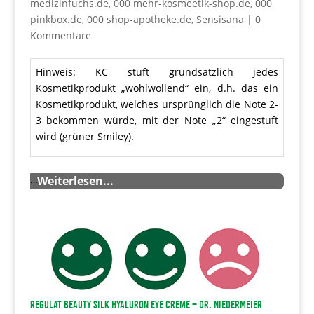
medizinfuchs.de
,
000 mehr-kosmeetik-shop.de
,
000
pinkbox.de
,
000 shop-apotheke.de
,
Sensisana
|
0
Kommentare
Hinweis: KC stuft grundsätzlich jedes
Kosmetikprodukt „wohlwollend“ ein, d.h. das ein
Kosmetikprodukt, welches ursprünglich die Note 2-
3 bekommen würde, mit der Note „2“ eingestuft
wird (grüner Smiley).
…
Weiterlesen...
REGULAT Beauty Silk Hyaluron Eye Creme – Dr. Niedermeier