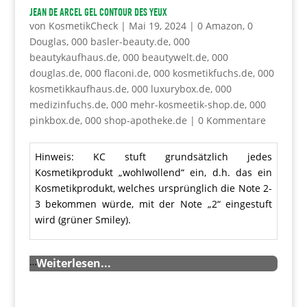
JEAN DE ARCEL Gel Contour des yeux
von
KosmetikCheck
|
Mai 19, 2024
|
0 Amazon
,
0
Douglas
,
000 basler-beauty.de
,
000
beautykaufhaus.de
,
000 beautywelt.de
,
000
douglas.de
,
000 flaconi.de
,
000 kosmetikfuchs.de
,
000
kosmetikkaufhaus.de
,
000 luxurybox.de
,
000
medizinfuchs.de
,
000 mehr-kosmeetik-shop.de
,
000
pinkbox.de
,
000 shop-apotheke.de
|
0 Kommentare
Hinweis: KC stuft grundsätzlich jedes
Kosmetikprodukt „wohlwollend“ ein, d.h. das ein
Kosmetikprodukt, welches ursprünglich die Note 2-
3 bekommen würde, mit der Note „2“ eingestuft
wird (grüner Smiley).
…
Weiterlesen...