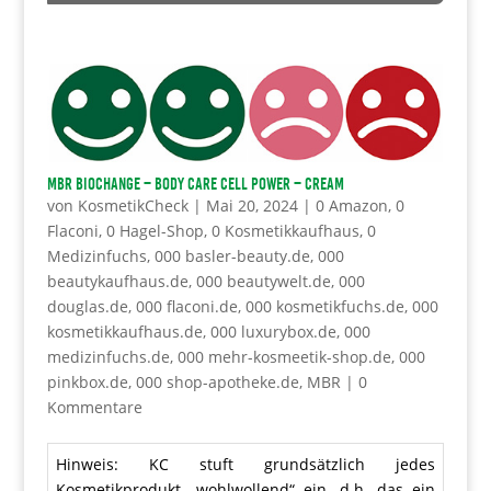
MBR BioChange – Body Care Cell Power – Cream
von
KosmetikCheck
|
Mai 20, 2024
|
0 Amazon
,
0
Flaconi
,
0 Hagel-Shop
,
0 Kosmetikkaufhaus
,
0
Medizinfuchs
,
000 basler-beauty.de
,
000
beautykaufhaus.de
,
000 beautywelt.de
,
000
douglas.de
,
000 flaconi.de
,
000 kosmetikfuchs.de
,
000
kosmetikkaufhaus.de
,
000 luxurybox.de
,
000
medizinfuchs.de
,
000 mehr-kosmeetik-shop.de
,
000
pinkbox.de
,
000 shop-apotheke.de
,
MBR
|
0
Kommentare
Hinweis: KC stuft grundsätzlich jedes
Kosmetikprodukt „wohlwollend“ ein, d.h. das ein