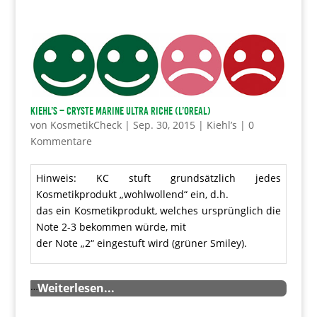
Kiehl’s – Cryste Marine Ultra Riche (L’OREAL)
von
KosmetikCheck
|
Sep. 30, 2015
|
Kiehl’s
|
0
Kommentare
Hinweis: KC stuft grundsätzlich jedes
Kosmetikprodukt „wohlwollend“ ein, d.h.
das ein Kosmetikprodukt, welches ursprünglich die
Note 2-3 bekommen würde, mit
der Note „2“ eingestuft wird (grüner Smiley).
…
Weiterlesen...