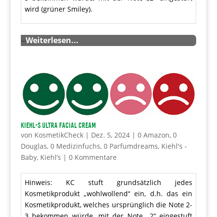
wird (grüner Smiley).
…
Weiterlesen...
Kiehl-s Ultra Facial Cream
von
KosmetikCheck
|
Dez. 5, 2024
|
0 Amazon
,
0
Douglas
,
0 Medizinfuchs
,
0 Parfumdreams
,
Kiehl's -
Baby
,
Kiehl’s
|
0 Kommentare
Hinweis: KC stuft grundsätzlich jedes
Kosmetikprodukt „wohlwollend“ ein, d.h. das ein
Kosmetikprodukt, welches ursprünglich die Note 2-
3 bekommen würde, mit der Note „2“ eingestuft