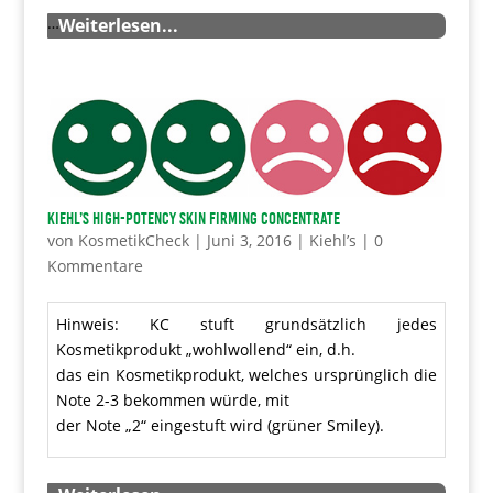
…
Weiterlesen...
Kiehl’s High-Potency Skin Firming Concentrate
von
KosmetikCheck
|
Juni 3, 2016
|
Kiehl’s
|
0
Kommentare
Hinweis: KC stuft grundsätzlich jedes
Kosmetikprodukt „wohlwollend“ ein, d.h.
das ein Kosmetikprodukt, welches ursprünglich die
Note 2-3 bekommen würde, mit
der Note „2“ eingestuft wird (grüner Smiley).
…