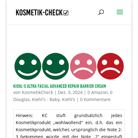
Kiehl-s Ultra Facial Advanced Repair Barrier Cream
von
KosmetikCheck
|
Dez. 5, 2024
|
0 Amazon
,
0
Douglas
,
Kiehl's - Baby
,
Kiehl’s
|
0 Kommentare
Hinweis: KC stuft grundsätzlich jedes
Kosmetikprodukt „wohlwollend“ ein, d.h. das ein
Kosmetikprodukt, welches ursprünglich die Note 2-
3 bekommen würde, mit der Note „2“ eingestuft