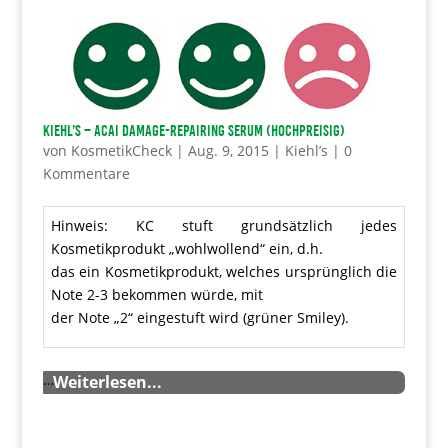
Kiehl’s – Acai Damage-Repairing Serum (hochpreisig)
von
KosmetikCheck
|
Aug. 9, 2015
|
Kiehl’s
|
0
Kommentare
Hinweis: KC stuft grundsätzlich jedes
Kosmetikprodukt „wohlwollend“ ein, d.h.
das ein Kosmetikprodukt, welches ursprünglich die
Note 2-3 bekommen würde, mit
der Note „2“ eingestuft wird (grüner Smiley).
…
Weiterlesen...