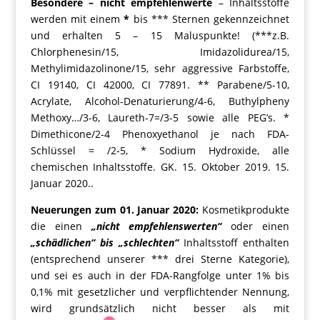
Besondere – nicht empfehlenwerte
– Inhaltsstoffe
werden mit einem
*
bis *** Sternen gekennzeichnet
und erhalten 5 – 15 Maluspunkte! (***z.B.
Chlorphenesin/15, Imidazolidurea/15,
Methylimidazolinone/15, sehr aggressive Farbstoffe,
CI 19140, CI 42000, CI 77891. ** Parabene/5-10,
Acrylate, Alcohol-Denaturierung/4-6, Buthylpheny
Methoxy…/3-6, Laureth-7=/3-5 sowie alle PEG’s. *
Dimethicone/2-4 Phenoxyethanol je nach FDA-
Schlüssel = /2-5, * Sodium Hydroxide, alle
chemischen Inhaltsstoffe. GK. 15. Oktober 2019. 15.
Januar 2020..
Neuerungen zum 01. Januar 2020:
Kosmetikprodukte
die einen
„nicht empfehlenswerten“
oder einen
„schädlichen“ bis „schlechten“
Inhaltsstoff enthalten
(entsprechend unserer *** drei Sterne Kategorie),
und sei es auch in der FDA-Rangfolge unter 1% bis
0,1% mit gesetzlicher und verpflichtender Nennung,
wird grundsätzlich nicht besser als mit