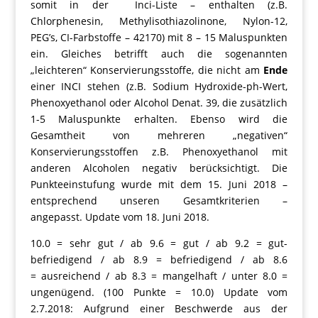
somit in der Inci-Liste – enthalten (z.B.
Chlorphenesin, Methylisothiazolinone, Nylon-12,
PEG’s, CI-Farbstoffe – 42170) mit 8 – 15 Maluspunkten
ein. Gleiches betrifft auch die sogenannten
„leichteren“ Konservierungsstoffe, die nicht am
Ende
einer INCI stehen (z.B. Sodium Hydroxide-ph-Wert,
Phenoxyethanol oder Alcohol Denat. 39, die zusätzlich
1-5 Maluspunkte erhalten. Ebenso wird die
Gesamtheit von mehreren „negativen“
Konservierungsstoffen z.B. Phenoxyethanol mit
anderen Alcoholen negativ berücksichtigt. Die
Punkteeinstufung wurde mit dem 15. Juni 2018 –
entsprechend unseren Gesamtkriterien –
angepasst. Update vom 18. Juni 2018.
10.0 = sehr gut / ab 9.6 = gut / ab 9.2 = gut-
befriedigend / ab 8.9 = befriedigend / ab 8.6
= ausreichend / ab 8.3 = mangelhaft / unter 8.0 =
ungenügend. (100 Punkte = 10.0) Update vom
2.7.2018: Aufgrund einer Beschwerde aus der