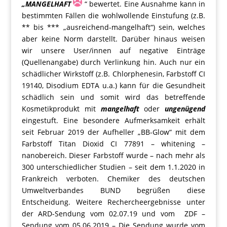
„MANGELHAFT
“ bewertet. Eine Ausnahme kann in
bestimmten Fällen die wohlwollende Einstufung (z.B.
** bis *** „ausreichend-mangelhaft“) sein, welches
aber keine Norm darstellt. Darüber hinaus weisen
wir unsere User/innen auf negative Einträge
(Quellenangabe) durch Verlinkung hin. Auch nur ein
schädlicher Wirkstoff (z.B. Chlorphenesin, Farbstoff CI
19140, Disodium EDTA u.a.) kann für die Gesundheit
schädlich sein und somit wird das betreffende
Kosmetikprodukt mit
mangelhaft
oder
ungenügend
eingestuft. Eine besondere Aufmerksamkeit erhält
seit Februar 2019 der Aufheller „BB-Glow“ mit dem
Farbstoff Titan Dioxid CI 77891 – whitening –
nanobereich. Dieser Farbstoff wurde – nach mehr als
300 unterschiedlicher Studien – seit dem 1.1.2020 in
Frankreich verboten. Chemiker des deutschen
Umweltverbandes BUND begrüßen diese
Entscheidung. Weitere Rechercheergebnisse unter
der ARD-Sendung vom 02.07.19 und vom ZDF –
Sendung vom 05.06.2019 – Die Sendung wurde vom