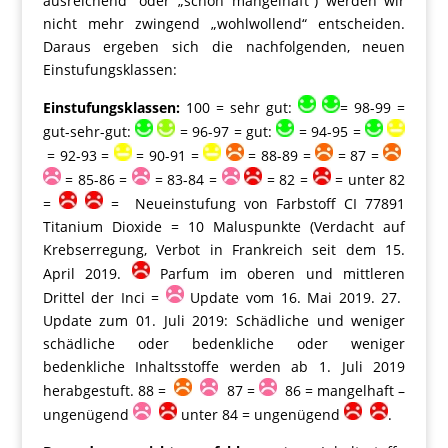
ausreichend“ oder „schon mangelhaft“) werden wir
nicht mehr zwingend „wohlwollend“ entscheiden.
Daraus ergeben sich die nachfolgenden, neuen
Einstufungsklassen:
Einstufungsklassen:
100 = sehr gut:
= 98-99 =
gut-sehr-gut:
= 96-97 = gut:
= 94-95 =
= 92-93 =
= 90-91 =
= 88-89 =
= 87 =
= 85-86 =
= 83-84 =
= 82 =
= unter 82
=
= Neueinstufung von Farbstoff CI 77891
Titanium Dioxide = 10 Maluspunkte (Verdacht auf
Krebserregung, Verbot in Frankreich seit dem 15.
April 2019.
Parfum im oberen und mittleren
Drittel der Inci =
Update vom 16. Mai 2019. 27.
Update zum 01. Juli 2019: Schädliche und weniger
schädliche oder bedenkliche oder weniger
bedenkliche Inhaltsstoffe werden ab 1. Juli 2019
herabgestuft. 88 =
87 =
86 = mangelhaft –
ungenügend
unter 84 = ungenügend
.