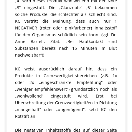
„4“ wird dieses Produkt wohlwollend mit der Note
„3“ eingestuft. Die „Glanznote“ „6“ bekommen
solche Produkte, die schlechter als schlecht sind.
KC vertritt die Meinung, dass auch nur 1
NEGATIVER (roter oder pinkfarbener) Inhaltsstoff
für den Organismus schädlich sein kann. (vgl. Dr.
Anne Bartelt, Zitat: „Bei Hautkontakt sind
Substanzen bereits nach 15 Minuten im Blut
nachweisbar“!)
KC weist ausdrücklich darauf hin, dass ein
Produkte in Grenzwertigkeitsbereichen (z.B. 1x
oder 2x „eingeschränkte Empfehlung“ oder
„weniger empfehlenswert“) grundsätzlich noch als
„wohlwollend“ eingestuft wird. Erst bei
Überschreitung der Grenzwertigkeit/en in Richtung
„mangelhaft“ oder „ungenügend“, setzt KC den
Rotstift an.
Die negativen Inhaltsstoffe des auf dieser Seite