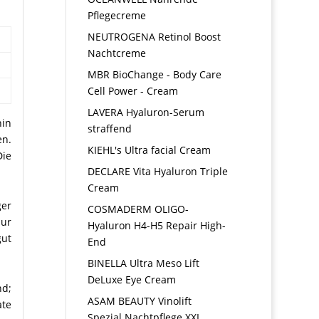
Pflegecreme
NEUTROGENA Retinol Boost
Nachtcreme
MBR BioChange - Body Care
Cell Power - Cream
LAVERA Hyaluron-Serum
hin
straffend
en.
KIEHL's Ultra facial Cream
ie
DECLARE Vita Hyaluron Triple
Cream
ger
COSMADERM OLIGO-
nur
Hyaluron H4-H5 Repair High-
gut
End
BINELLA Ultra Meso Lift
DeLuxe Eye Cream
nd;
ASAM BEAUTY Vinolift
ate
Spezial Nachtpflege XXL