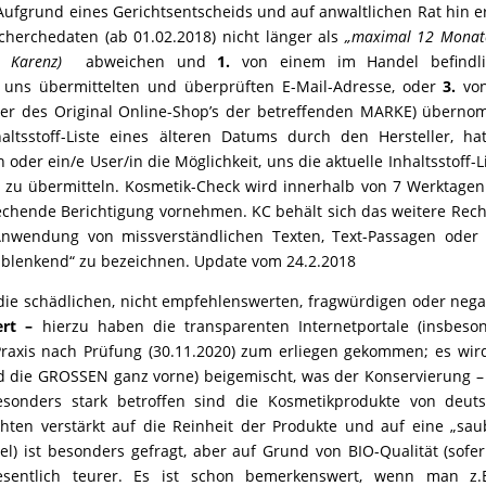
ufgrund eines Gerichtsentscheids und auf anwaltlichen Rat hin er
cherchedaten (ab 01.02.2018) nicht länger als
„maximal 12 Monat
e Karenz)
abweichen und
1.
von einem im Handel befindli
 uns übermittelten und überprüften E-Mail-Adresse, oder
3.
von
(oder des Original Online-Shop’s der betreffenden MARKE) übern
ltsstoff-Liste eines älteren Datums durch den Hersteller, ha
 oder ein/e User/in die Möglichkeit, uns die aktuelle Inhaltsstoff-L
 zu übermitteln. Kosmetik-Check wird innerhalb von 7 Werktagen
chende Berichtigung vornehmen. KC behält sich das weitere Rech
Anwendung von missverständlichen Texten, Text-Passagen oder 
„ablenkend“ zu bezeichnen. Update vom 24.2.2018
ie schädlichen, nicht empfehlenswerten, fragwürdigen oder nega
ert –
hierzu haben die transparenten Internetportale (insbeso
 Praxis nach Prüfung (30.11.2020) zum erliegen gekommen; es wir
nd die GROSSEN ganz vorne) beigemischt, was der Konservierung –
esonders stark betroffen sind die Kosmetikprodukte von deut
hten verstärkt auf die Reinheit der Produkte und auf eine „sau
el) ist besonders gefragt, aber auf Grund von BIO-Qualität (sofer
esentlich teurer. Es ist schon bemerkenswert, wenn man z.