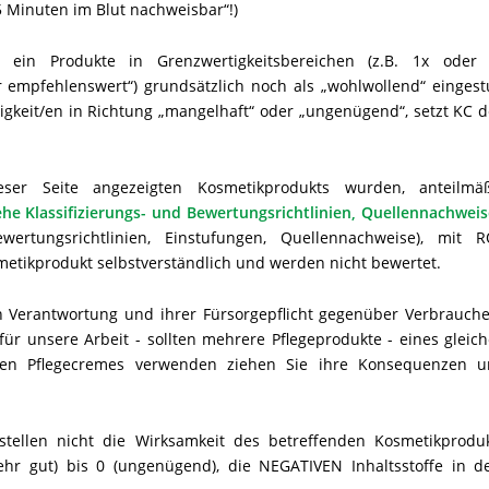
 Minuten im Blut nachweisbar“!)
 ein Produkte in Grenzwertigkeitsbereichen (z.B. 1x oder
 empfehlenswert“) grundsätzlich noch als „wohlwollend“ eingest
igkeit/en in Richtung „mangelhaft“ oder „ungenügend“, setzt KC 
eser Seite angezeigten Kosmetikprodukts wurden, anteilmä
ehe Klassifizierungs- und Bewertungsrichtlinien, Quellennachwei
ewertungsrichtlinien, Einstufungen, Quellennachweise), mit 
smetikprodukt selbstverständlich und werden nicht bewertet.
n Verantwortung und ihrer Fürsorgepflicht gegenüber Verbrauch
für unsere Arbeit - sollten mehrere Pflegeprodukte - eines gleic
in den Pflegecremes verwenden ziehen Sie ihre Konsequenzen 
stellen nicht die Wirksamkeit des betreffenden Kosmetikprodu
ehr gut) bis 0 (ungenügend), die NEGATIVEN Inhaltsstoffe in 