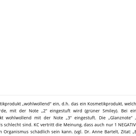
tikprodukt „wohlwollend“ ein, d.h. das ein Kosmetikprodukt, welc
e, mit der Note „2“ eingestuft wird (grüner Smiley). Bei ei
t wohlwollend mit der Note „3“ eingestuft. Die „Glanznote“ 
s schlecht sind. KC vertritt die Meinung, dass auch nur 1 NEGATI
n Organismus schädlich sein kann. (vgl. Dr. Anne Bartelt, Zitat: „