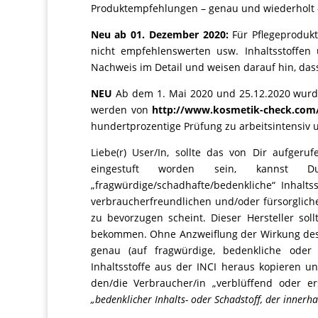
Produktempfehlungen – genau und wiederholt –
Neu ab 01. Dezember 2020:
Für Pflegeproduk
nicht empfehlenswerten usw. Inhaltsstoffen
Nachweis im Detail und weisen darauf hin, dass
NEU
Ab dem 1. Mai 2020 und 25.12.2020 wurd
werden von
http://www.kosmetik-check.com/
hundertprozentige Prüfung zu arbeitsintensiv un
Liebe(r) User/In, sollte das von Dir aufger
eingestuft worden sein, kannst 
„fragwürdige/schadhafte/bedenkliche“ Inhalts
verbraucherfreundlichen und/oder fürsorgliche
zu bevorzugen scheint. Dieser Hersteller soll
bekommen. Ohne Anzweiflung der Wirkung des P
genau (auf fragwürdige, bedenkliche oder 
Inhaltsstoffe aus der INCI heraus kopieren u
den/die Verbraucher/in „verblüffend oder er
„bedenklicher Inhalts- oder Schadstoff, der innerhal