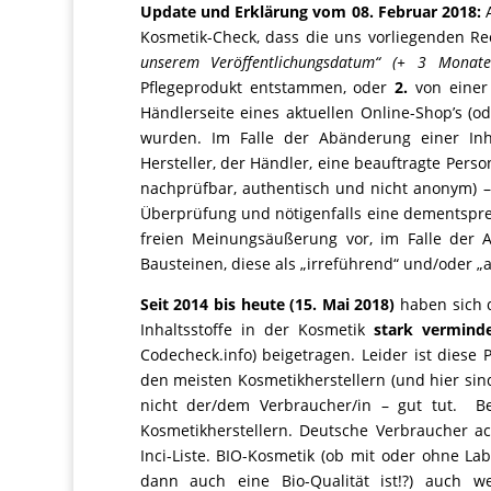
Update und Erklärung vom 08. Februar 2018:
A
Kosmetik-Check, dass die uns vorliegenden Re
unserem Veröffentlichungsdatum“ (+ 3 Monat
Pflegeprodukt entstammen, oder
2.
von einer
Händlerseite eines aktuellen Online-Shop’s 
wurden. Im Falle der Abänderung einer Inha
Hersteller, der Händler, eine beauftragte Person
nachprüfbar, authentisch und nicht anonym) –
Überprüfung und nötigenfalls eine dementspre
freien Meinungsäußerung vor, im Falle der 
Bausteinen, diese als „irreführend“ und/oder 
Seit 2014 bis heute (15. Mai 2018)
haben sich d
Inhaltsstoffe in der Kosmetik
stark
vermind
Codecheck.info) beigetragen. Leider ist diese
den meisten Kosmetikherstellern (und hier si
nicht der/dem Verbraucher/in – gut tut. B
Kosmetikherstellern. Deutsche Verbraucher ac
Inci-Liste. BIO-Kosmetik (ob mit oder ohne Lab
dann auch eine Bio-Qualität ist!?) auch w