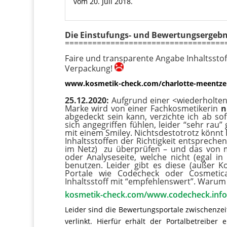
vom 20. Juli 2018.
Die Einstufungs- und Bewertungsergebn
===================================
Faire und transparente Angabe Inhaltssto
Verpackung!
www.kosmetik-check.com/charlotte-meentzen/
25.12.2020:
Aufgrund einer <wiederholten
Marke wird von einer Fachkosmetikerin
n
abgedeckt sein kann, verzichte ich ab so
sich angegriffen fühlen, leider “sehr rau
mit einem Smiley. Nichtsdestotrotz könnt 
Inhaltsstoffen der Richtigkeit entspreche
im Netz) zu überprüfen – und das von 
oder Analyseseite, welche nicht (egal 
benutzen. Leider gibt es diese (außer
Portale wie Codecheck oder Cosmetic
Inhaltsstoff mit “empfehlenswert”. Warum d
kosmetik-check.com/www.codecheck.inf
Leider sind die Bewertungsportale zwischenzeit
verlinkt. Hierfür erhält der Portalbetreiber