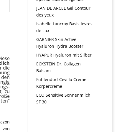
JEAN DE ARCEL Gel Contour
des yeux
Isabelle Lancray Basis levres
de Lux
GARNIER Skin Active
Hyaluron Hydra Booster
HYAPUR Hyaluron mit Silber
Diese
lich
ECKSTEIN Dr. Collagen
n die
Balsam
hnung
u den
Fuhlendorf Cevilla Creme -
ängig
Körpercreme
ngs-
t, zu
ECO Sensitive Sonnenmilch
roße
ten”
SF 30
mazon
t von