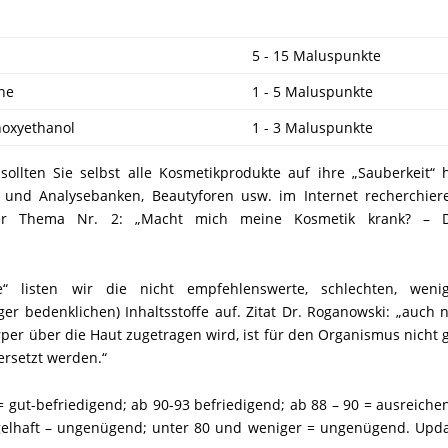
5 - 15 Maluspunkte
ene
1 - 5 Maluspunkte
enoxyethanol
1 - 3 Maluspunkte
ollten Sie selbst alle Kosmetikprodukte auf ihre „Sauberkeit“ 
und Analysebanken, Beautyforen usw. im Internet recherchier
er Thema Nr. 2: „Macht mich meine Kosmetik krank? – D
e“ listen wir die nicht empfehlenswerte, schlechten, weni
r bedenklichen) Inhaltsstoffe auf. Zitat Dr. Roganowski: „auch 
rper über die Haut zugetragen wird, ist für den Organismus nicht 
ersetzt werden.“
= gut-befriedigend; ab 90-93 befriedigend; ab 88 – 90 = ausreiche
gelhaft – ungenügend; unter 80 und weniger = ungenügend. Upd