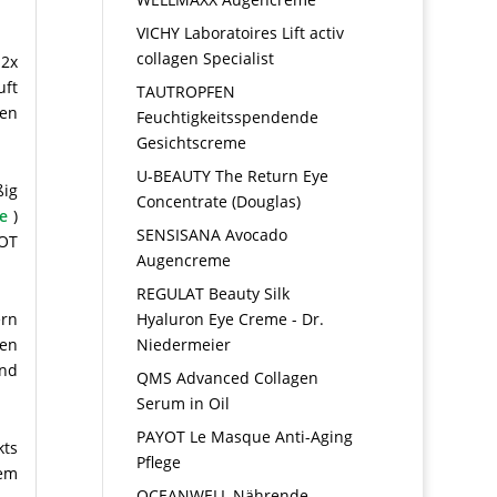
VICHY Laboratoires Lift activ
collagen Specialist
 2x
uft
TAUTROPFEN
den
Feuchtigkeitsspendende
Gesichtscreme
U-BEAUTY The Return Eye
ßig
Concentrate (Douglas)
se
)
SENSISANA Avocado
ROT
Augencreme
REGULAT Beauty Silk
Hyaluron Eye Creme - Dr.
ern
Niedermeier
hen
und
QMS Advanced Collagen
Serum in Oil
PAYOT Le Masque Anti-Aging
kts
Pflege
dem
OCEANWELL Nährende