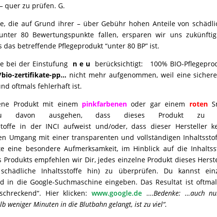
 quer zu prüfen. G.
te, die auf Grund ihrer – über Gebühr hohen Anteile von schädli
 unter 80 Bewertungspunkte fallen, ersparen wir uns zukünfti
 das betreffende Pflegeprodukt “unter 80 BP” ist.
e bei der Einstufung
n e u
berücksichtigt: 100% BIO-Pflegepro
bio-zertifikate-pp…
nicht mehr aufgenommen, weil eine sicher
d oftmals fehlerhaft ist.
ufene Produkt mit einem
pinkfarbenen
oder gar einem
roten
S
Du davon ausgehen, dass dieses Produkt zu v
stoffe in der INCI aufweist und/oder, dass dieser Hersteller k
n Umgang mit einer transparenten und vollständigen Inhaltsstoff
te eine besondere Aufmerksamkeit, im Hinblick auf die Inhaltsst
rodukts empfehlen wir Dir, jedes einzelne Produkt dieses Herste
schädliche Inhaltsstoffe hin) zu überprüfen. Du kannst ein
nd in die Google-Suchmaschine eingeben. Das Resultat ist oftmal
schreckend“. Hier klicken:
www.google.de
….
Bedenke: …auch nu
b weniger Minuten in die Blutbahn gelangt, ist zu viel“.