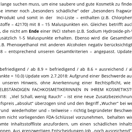
t lange suchen muss, um eine saubere und gute Kosmetik zu finde
che immer noch „besonders schädliche“ oder „besonders fragwür
Produkt und somit in der Inci-Liste – enthalten (z.B. Chlorphen
stoffe – 42170) mit 8 – 15 Maluspunkten ein. Gleiches betrifft auc
, die nicht am
Ende
einer INCI stehen (z.B. Sodium Hydroxide-ph-
zusätzlich 1-5 Maluspunkte erhalten. Ebenso wird die Gesamthei
.B. Phenoxyethanol mit anderen Alcoholen negativ berücksichtigt
18 – entsprechend unseren Gesamtkriterien – angepasst. Updat
-befriedigend / ab 8.9 = befriedigend / ab 8.6 = ausreichend / a
unkte = 10.0) Update vom 2.7.2018: Aufgrund einer Beschwerde au
r unseren Hinweis, ohne Anerkennung einer Rechtspflicht, wie 
n SELBSTÄNDIGEN FACHKOSMETIKERINNEN IN IHREM KOSMETIKS
8: „Viel Schall, wenig Rauch“ – ist eine neue Zusatzbezeichnun
ufspreis „absolut“ überzogen sind und den Begriff „Wucher“ bei w
Grund wiederholter und – teilweise – richtig begründeter Beschwe
inem nicht vorliegenden FDA-Schlüssel vorzunehmen, behalten wi
mte Inhaltsstoffliste anzufordern, um einen schädlichen Inhalts
önnen. Aus grenzwertigen Entscheidungen (ob „noch ausreichend“