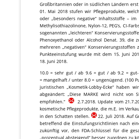
Großbritannien oder in südlichen Ländern ers
01. Mai 2018 stufen wir Pflegeprodukte, wel
oder „besonders negative“ Inhaltsstoffe – im 
Methylisothiazolinone, Nylon-12, PEG’s, CI-Farb
sogenannten „leichteren“ Konservierungsstoffe
Phenoxyethanol oder Alcohol Denat. 39, die 
mehreren „negativen“ Konservierungsstoffen z
Punkteeinstufung wurde mit dem 15. Juni 20
18. Juni 2018.
10.0 = sehr gut / ab 9.6 = gut / ab 9.2 = gut
= mangelhaft / unter 8.0 = ungenügend. (100 P
juristischen „Kosmetik-Lobby-Ecke“ haben wi
abgeändert: „Diese MARKE wird nicht vo
empfohlen.“
2.7.2018. Update vom 21.7.201
kosmetische Pflegeprodukte, die m.E. im Verka
in den Schatten stellen.
22. Juli 2018. Auf 
betreffend die Einstufungsrichtlinien nach e
zukünftig vor, den FDA-Schlüssel für die gesa
„prozentual absteigend“ besser zuordnen zu k