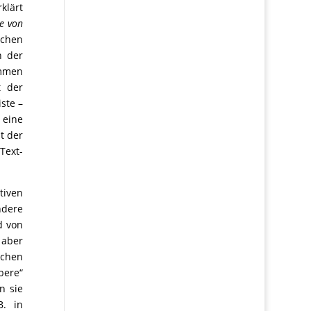
klärt
e von
chen
 der
ommen
t der
iste –
 eine
t der
Text-
tiven
ndere
d von
 aber
schen
bere“
n sie
B. in