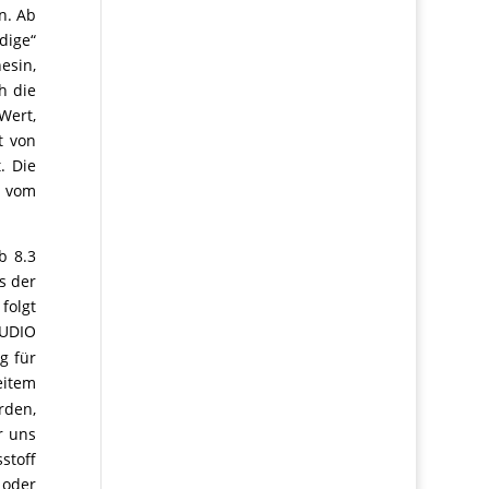
n. Ab
dige“
esin,
h die
Wert,
t von
. Die
e vom
b 8.3
s der
folgt
TUDIO
g für
eitem
rden,
r uns
stoff
 oder