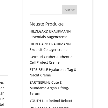
Neuste Produkte
HILDEGARD BRAUKMANN
Essentials Augencreme
HILDEGARD BRAUKMANN
Exquisit Collagencreme
Getraud Gruber Authentic
Cell Protect Creme
ETRE BELLE Hyaluronic Tag &
Nacht Creme
ZARTGEFÜHL Cute &
hes
Mundame Argan Lifting-
ner
Serum
„6“
VER
YOUTH Lab Retinol Reboot
Bei
WELLMAXX Augencreme