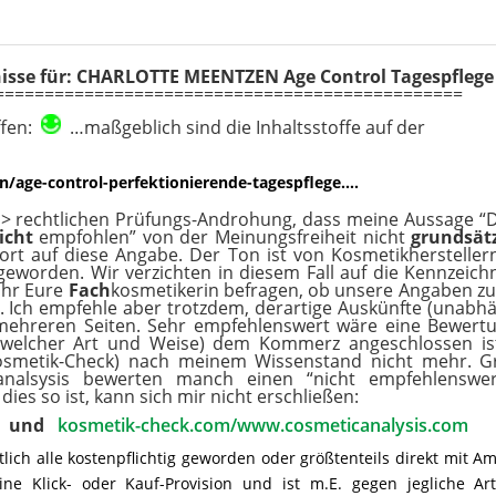
isse für: CHARLOTTE MEENTZEN Age Control Tagespflege
===============================================
ffen:
…maßgeblich sind die Inhaltsstoffe auf der
age-control-perfektionierende-tagespflege….
> rechtlichen Prüfungs-Androhung, dass meine Aussage “
icht
empfohlen” von der Meinungsfreiheit nicht
grundsätz
fort auf diese Angabe. Der Ton ist von Kosmetikhersteller
” geworden. Wir verzichten in diesem Fall auf die Kennzeic
Ihr Eure
Fach
kosmetikerin befragen, ob unsere Angaben z
n. Ich empfehle aber trotzdem, derartige Auskünfte (unabh
mehreren Seiten. Sehr empfehlenswert wäre eine Bewertu
in welcher Art und Weise) dem Kommerz angeschlossen is
 Kosmetik-Check) nach meinem Wissenstand nicht mehr. G
analsysis bewerten manch einen “nicht empfehlenswer
ies so ist, kann sich mir nicht erschließen:
o
und
kosmetik-check.com/www.cosmeticanalysis.com
lich alle kostenpflichtig geworden oder größtenteils direkt mit A
 eine Klick- oder Kauf-Provision und ist m.E. gegen jegliche Ar